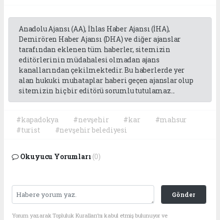
Anadolu Ajansı (AA), İhlas Haber Ajansı (İHA),
Demirören Haber Ajansı (DHA) ve diğer ajanslar
tarafından eklenen tüm haberler, sitemizin
editörlerinin müdahalesi olmadan ajans
kanallarından çekilmektedir. Bu haberlerde yer
alan hukuki muhataplar haberi geçen ajanslar olup
sitemizin hiç bir editörü sorumlu tutulamaz...
#kapadokya
#nevşehir
#kar
#mahsur
#turist
#nevşehir belediyesi
Okuyucu Yorumları
(0)
Gönder
Yorum yazarak Topluluk Kuralları’nı kabul etmiş bulunuyor ve