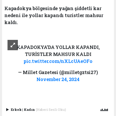
Kapadokya bölgesinde yağan şiddetli kar
nedeni ile yollar kapandı turistler mahsur
kaldı.
KAPADOKYA'DA YOLLAR KAPANDI,
TURİSTLER MAHSUR KALDI
pic.twitter.com/nXLcUAeOFo
— Millet Gazetesi (@milletgztsi27)
November 24, 2024
Erkek
|
Kadın
(Haberi Sesli Oku)