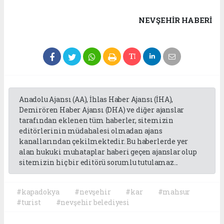
NEVŞEHIR HABERİ
Anadolu Ajansı (AA), İhlas Haber Ajansı (İHA),
Demirören Haber Ajansı (DHA) ve diğer ajanslar
tarafından eklenen tüm haberler, sitemizin
editörlerinin müdahalesi olmadan ajans
kanallarından çekilmektedir. Bu haberlerde yer
alan hukuki muhataplar haberi geçen ajanslar olup
sitemizin hiç bir editörü sorumlu tutulamaz...
#kapadokya
#nevşehir
#kar
#mahsur
#turist
#nevşehir belediyesi