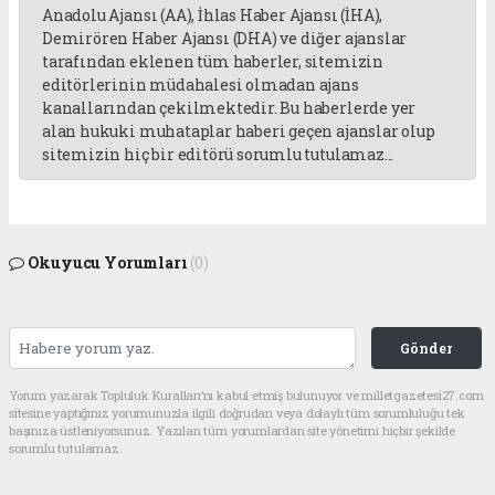
Anadolu Ajansı (AA), İhlas Haber Ajansı (İHA),
Demirören Haber Ajansı (DHA) ve diğer ajanslar
tarafından eklenen tüm haberler, sitemizin
editörlerinin müdahalesi olmadan ajans
kanallarından çekilmektedir. Bu haberlerde yer
alan hukuki muhataplar haberi geçen ajanslar olup
sitemizin hiç bir editörü sorumlu tutulamaz...
Okuyucu Yorumları
(0)
Gönder
Yorum yazarak Topluluk Kuralları’nı kabul etmiş bulunuyor ve milletgazetesi27.com
sitesine yaptığınız yorumunuzla ilgili doğrudan veya dolaylı tüm sorumluluğu tek
başınıza üstleniyorsunuz. Yazılan tüm yorumlardan site yönetimi hiçbir şekilde
sorumlu tutulamaz.