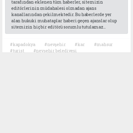
tarafından eklenen tüm haberler, sitemizin
editörlerinin müdahalesi olmadan ajans
kanallarından çekilmektedir. Bu haberlerde yer
alan hukuki muhataplar haberi geçen ajanslar olup
sitemizin hiç bir editörü sorumlu tutulamaz...
#kapadokya
#nevşehir
#kar
#mahsur
#turist
#nevşehir belediyesi
Okuyucu Yorumları
(0)
Gönder
Yorum yazarak Topluluk Kuralları’nı kabul etmiş bulunuyor ve
milletgazetesi27.com sitesine yaptığınız yorumunuzla ilgili doğrudan veya
dolaylı tüm sorumluluğu tek başınıza üstleniyorsunuz. Yazılan tüm
yorumlardan site yönetimi hiçbir şekilde sorumlu tutulamaz.