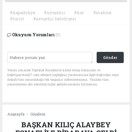
#kapadokya
#nevşehir
#kar
#mahsur
#turist
#nevşehir belediyesi
Okuyucu Yorumları
(0)
Gönder
Yorum yazarak Topluluk Kuralları’nı kabul etmiş bulunuyor ve
milletgazetesi27.com sitesine yaptığınız yorumunuzla ilgili doğrudan veya
dolaylı tüm sorumluluğu tek başınıza üstleniyorsunuz. Yazılan tüm
yorumlardan site yönetimi hiçbir şekilde sorumlu tutulamaz.
Anasayfa
Gündem
BAŞKAN KILIÇ ALAYBEY