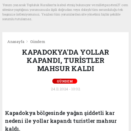
Yorum yazarak Topluluk Kuralları’nı kabul etmiş bulunuyor ve milletgazetesi27.com
sitesine yaptığınız yorumunuzla ilgili doğrudan veya dolaylı tüm sorumluluğu tek
başınıza üstleniyorsunuz. Yazılan tüm yorumlardan site yönetimi hiçbir şekilde
sorumlu tutulamaz.
Anasayfa
Gündem
KAPADOKYA'DA YOLLAR
KAPANDI, TURİSTLER
MAHSUR KALDI
GÜNDEM
24.11.2024 - 10:02
Kapadokya bölgesinde yağan şiddetli kar
nedeni ile yollar kapandı turistler mahsur
kaldı.