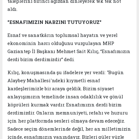
taleplerini birinci ağızdan dinleyerek tek tek not
aldı.
"ESNAFIMIZIN NABZINI TUTUYORUZ"
Esnaf ve sanatkârın toplumsal hayatın ve yerel
ekonominin harcı olduğunu vurgulayan MHP
Gaziantep İl Başkanı Mehmet Sait Kılıç, “Esnafımızın
derdi bizim derdimizdir” dedi.
Kılıç, konuşmasında şu ifadelere yer verdi: "Bugün
Alaybey Mahallesi'ndeki kıymetli esnaf
kardeşlerimizle bir araya geldik. Bizim siyaset
anlayışımızın temelinde insan odaklılık ve gönül
köprüleri kurmak vardır. Esnafımızın derdi bizim
derdimizdir. Onların memnuniyeti, refahı ve huzuru
için her platformda sesleri olmaya devam edeceğiz.
Sadece seçim dönemlerinde değil, her an milletimizin
içinde, esnafımızın yanındayız. Bizleri güler yüzle