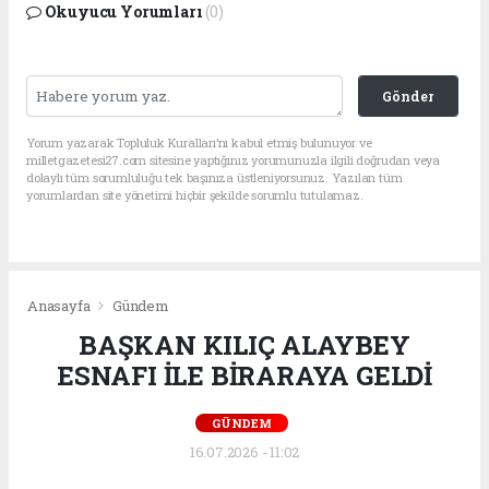
Okuyucu Yorumları
(0)
Gönder
Yorum yazarak Topluluk Kuralları’nı kabul etmiş bulunuyor ve
milletgazetesi27.com sitesine yaptığınız yorumunuzla ilgili doğrudan veya
dolaylı tüm sorumluluğu tek başınıza üstleniyorsunuz. Yazılan tüm
yorumlardan site yönetimi hiçbir şekilde sorumlu tutulamaz.
Anasayfa
Gündem
BAŞKAN KILIÇ ALAYBEY
ESNAFI İLE BİRARAYA GELDİ
GÜNDEM
16.07.2026 - 11:02