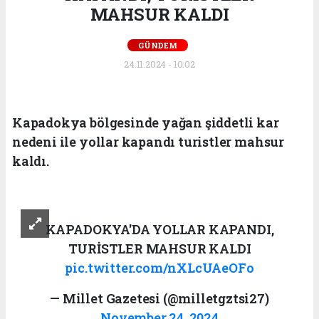
MAHSUR KALDI
GÜNDEM
24.11.2024 - 10:02
Kapadokya bölgesinde yağan şiddetli kar
nedeni ile yollar kapandı turistler mahsur
kaldı.
KAPADOKYA'DA YOLLAR KAPANDI,
TURİSTLER MAHSUR KALDI
pic.twitter.com/nXLcUAeOFo
— Millet Gazetesi (@milletgztsi27)
November 24, 2024