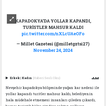
KAPADOKYA'DA YOLLAR KAPANDI,
TURİSTLER MAHSUR KALDI
pic.twitter.com/nXLcUAeOFo
— Millet Gazetesi (@milletgztsi27)
November 24, 2024
Erkek
|
Kadın
(Haberi Sesli Oku)
Nevşehir kapadokya bölgesinde yağan kar nedeni ile
yollar kapandı turitler mahsur kaldı, belediyenin
hala müdehale etmemesi insanları çileden çıkardı,