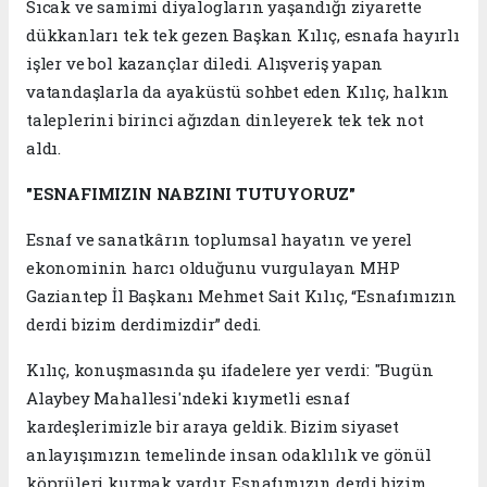
Sıcak ve samimi diyalogların yaşandığı ziyarette
dükkanları tek tek gezen Başkan Kılıç, esnafa hayırlı
işler ve bol kazançlar diledi. Alışveriş yapan
vatandaşlarla da ayaküstü sohbet eden Kılıç, halkın
taleplerini birinci ağızdan dinleyerek tek tek not
aldı.
"ESNAFIMIZIN NABZINI TUTUYORUZ"
Esnaf ve sanatkârın toplumsal hayatın ve yerel
ekonominin harcı olduğunu vurgulayan MHP
Gaziantep İl Başkanı Mehmet Sait Kılıç, “Esnafımızın
derdi bizim derdimizdir” dedi.
Kılıç, konuşmasında şu ifadelere yer verdi: "Bugün
Alaybey Mahallesi'ndeki kıymetli esnaf
kardeşlerimizle bir araya geldik. Bizim siyaset
anlayışımızın temelinde insan odaklılık ve gönül
köprüleri kurmak vardır. Esnafımızın derdi bizim