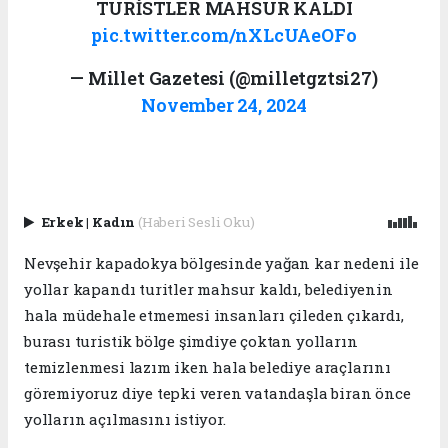
TURİSTLER MAHSUR KALDI
pic.twitter.com/nXLcUAeOFo
— Millet Gazetesi (@milletgztsi27)
November 24, 2024
Erkek
|
Kadın
(Haberi Sesli Oku)
Nevşehir kapadokya bölgesinde yağan kar nedeni ile
yollar kapandı turitler mahsur kaldı, belediyenin
hala müdehale etmemesi insanları çileden çıkardı,
burası turistik bölge şimdiye çoktan yolların
temizlenmesi lazım iken hala belediye araçlarını
göremiyoruz diye tepki veren vatandaşla biran önce
yolların açılmasını istiyor.