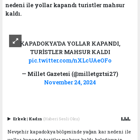
nedeni ile yollar kapandı turistler mahsur
kaldı.
KAPADOKYA'DA YOLLAR KAPANDI,
TURİSTLER MAHSUR KALDI
pic.twitter.com/nXLcUAeOFo
— Millet Gazetesi (@milletgztsi27)
November 24, 2024
Erkek
|
Kadın
(Haberi Sesli Oku)
Nevşehir kapadokya bölgesinde yağan kar nedeni ile
yollar kapandı turitler mahsur kaldı, belediyenin