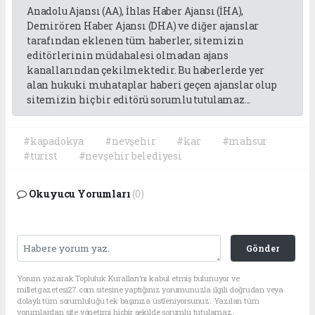
Anadolu Ajansı (AA), İhlas Haber Ajansı (İHA),
Demirören Haber Ajansı (DHA) ve diğer ajanslar
tarafından eklenen tüm haberler, sitemizin
editörlerinin müdahalesi olmadan ajans
kanallarından çekilmektedir. Bu haberlerde yer
alan hukuki muhataplar haberi geçen ajanslar olup
sitemizin hiç bir editörü sorumlu tutulamaz...
#kapadokya
#nevşehir
#kar
#mahsur
#turist
#nevşehir belediyesi
Okuyucu Yorumları
(0)
Gönder
Yorum yazarak Topluluk Kuralları’nı kabul etmiş bulunuyor ve
milletgazetesi27.com sitesine yaptığınız yorumunuzla ilgili doğrudan veya
dolaylı tüm sorumluluğu tek başınıza üstleniyorsunuz. Yazılan tüm
yorumlardan site yönetimi hiçbir şekilde sorumlu tutulamaz.