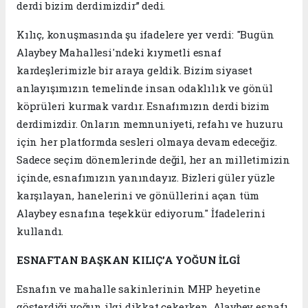
derdi bizim derdimizdir” dedi.
Kılıç, konuşmasında şu ifadelere yer verdi: "Bugün
Alaybey Mahallesi'ndeki kıymetli esnaf
kardeşlerimizle bir araya geldik. Bizim siyaset
anlayışımızın temelinde insan odaklılık ve gönül
köprüleri kurmak vardır. Esnafımızın derdi bizim
derdimizdir. Onların memnuniyeti, refahı ve huzuru
için her platformda sesleri olmaya devam edeceğiz.
Sadece seçim dönemlerinde değil, her an milletimizin
içinde, esnafımızın yanındayız. Bizleri güler yüzle
karşılayan, hanelerini ve gönüllerini açan tüm
Alaybey esnafına teşekkür ediyorum." İfadelerini
kullandı.
ESNAFTAN BAŞKAN KILIÇ’A YOĞUN İLGİ
Esnafın ve mahalle sakinlerinin MHP heyetine
gösterdiği yoğun ilgi dikkat çekerken, Alaybey esnafı