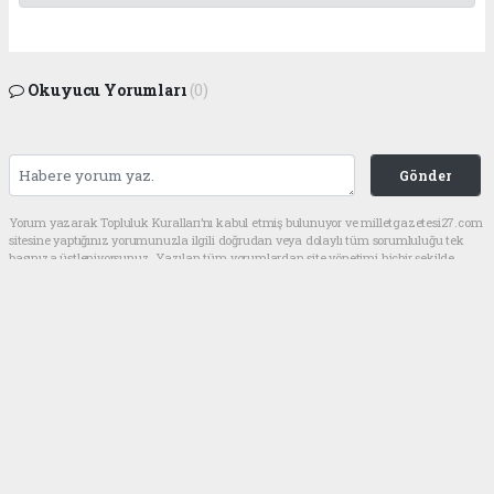
Okuyucu Yorumları
(0)
Gönder
Yorum yazarak Topluluk Kuralları’nı kabul etmiş bulunuyor ve milletgazetesi27.com
sitesine yaptığınız yorumunuzla ilgili doğrudan veya dolaylı tüm sorumluluğu tek
başınıza üstleniyorsunuz. Yazılan tüm yorumlardan site yönetimi hiçbir şekilde
sorumlu tutulamaz.
haber paketi
haber scripti
haber yazılımı
Tüm hakları saklı tutulmaktadır.Copyright 2026©
Haber Yazılımı:
Web Aksiyon ®