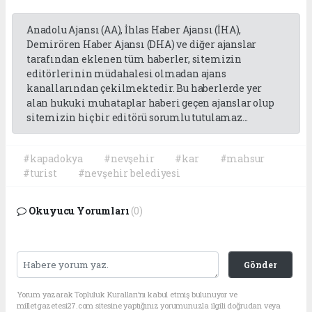
Anadolu Ajansı (AA), İhlas Haber Ajansı (İHA),
Demirören Haber Ajansı (DHA) ve diğer ajanslar
tarafından eklenen tüm haberler, sitemizin
editörlerinin müdahalesi olmadan ajans
kanallarından çekilmektedir. Bu haberlerde yer
alan hukuki muhataplar haberi geçen ajanslar olup
sitemizin hiç bir editörü sorumlu tutulamaz...
#kapadokya
#nevşehir
#kar
#mahsur
#turist
#nevşehir belediyesi
Okuyucu Yorumları
(0)
Gönder
Yorum yazarak Topluluk Kuralları’nı kabul etmiş bulunuyor ve
milletgazetesi27.com sitesine yaptığınız yorumunuzla ilgili doğrudan veya