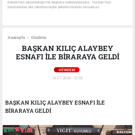
dolaylı tüm sorumluluğu tek başınıza üstleniyorsunuz. Yazılan tüm
yorumlardan site yönetimi hiçbir şekilde sorumlu tutulamaz.
Anasayfa
Gündem
BAŞKAN KILIÇ ALAYBEY
ESNAFI İLE BİRARAYA GELDİ
GÜNDEM
16.07.2026 - 11:02
BAŞKAN KILIÇ ALAYBEY ESNAFI İLE
BİRARAYA GELDİ