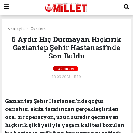
Anasayfa
Gündem
6 Aydır Hiç Durmayan Hıçkırık
Gaziantep Şehir Hastanesi’nde
Son Buldu
GÜNDEM
18.09.2025 - 11:19
Gaziantep Şehir Hastanesi’nde göğüs
cerrahisi ekibi tarafından gerçekleştirilen
özel bir operasyon, uzun süredir geçmeyen
hıçkırık şikâyetiyle yaşam kalitesi bozulan
bir hastanın sağlığına kavuşmasını sağladı.