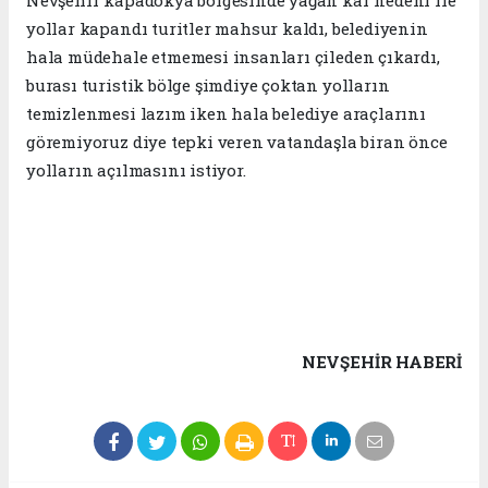
Nevşehir kapadokya bölgesinde yağan kar nedeni ile
yollar kapandı turitler mahsur kaldı, belediyenin
hala müdehale etmemesi insanları çileden çıkardı,
burası turistik bölge şimdiye çoktan yolların
temizlenmesi lazım iken hala belediye araçlarını
göremiyoruz diye tepki veren vatandaşla biran önce
yolların açılmasını istiyor.
NEVŞEHIR HABERİ