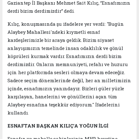
Gaziantep İl Başkanı Mehmet Sait Kılıç, “Esnafımızın
derdi bizim derdimizdir” dedi.
Kılıç, konuşmasında şu ifadelere yer verdi: "Bugün
Alaybey Mahallesi'ndeki kıymetli esnaf
kardeşlerimizle bir araya geldik. Bizim siyaset
anlayışımızın temelinde insan odaklılık ve gönül
köprüleri kurmak vardır. Esnafımızın derdi bizim
derdimizdir. Onların memnuniyeti, refahı ve huzuru
için her platformda sesleri olmaya devam edeceğiz.
Sadece seçim dönemlerinde değil, her an milletimizin
içinde, esnafımızın yanındayız. Bizleri güler yüzle
karşılayan, hanelerini ve gönüllerini açan tüm
Alaybey esnafına teşekkür ediyorum." İfadelerini
kullandı.
ESNAFTAN BAŞKAN KILIÇ’A YOĞUN İLGİ
Esnafın ve mahalle sakinlerinin MHP heyetine