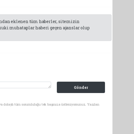
fından eklenen tüm haberler, sitemizin
uki muhataplar haberi geçen ajanslar olup
Gönder
ya dolaylı tüm sorumluluğu tek başınıza üstleniyorsunuz. Yazılan