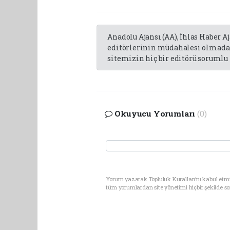
Anadolu Ajansı (AA), İhlas Haber A
editörlerinin müdahalesi olmadan
sitemizin hiç bir editörü sorumlu 
Okuyucu Yorumları
(0)
Yorum yazarak Topluluk Kuralları’nı kabul etmi
tüm yorumlardan site yönetimi hiçbir şekilde 