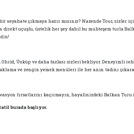
ir seyahate çıkmaya hazır mısınız? Nazende Tour, sizler için
ten direkt uçuşlu, üstelik her şey dahil bu muhteşem turla Ba
edin!
 Ohrid, Üsküp ve daha fazlası sizleri bekliyor. Deneyimli rehb
naklama ve zengin yemek menüleri ile her anın tadını çıkara
rvasyon fırsatlarını kaçırmayın, hayalinizdeki Balkan Turu 
til burada başlıyor.