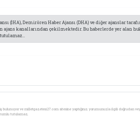
jansı (İHA), Demirören Haber Ajansı (DHA) ve diğer ajanslar tara
 ajans kanallarından çekilmektedir. Bu haberlerde yer alan huk
tutulamaz...
ş bulunuyor ve milletgazetesi27.com sitesine yaptığınız yorumunuzla ilgili doğrudan ve
sorumlu tutulamaz.