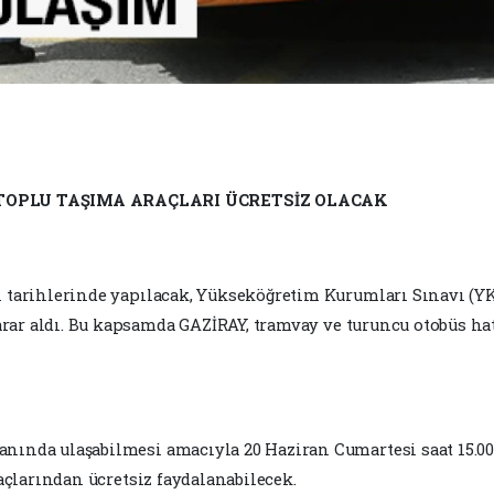
TOPLU TAŞIMA ARAÇLARI ÜCRETSİZ OLACAK
n tarihlerinde yapılacak, Yükseköğretim Kurumları Sınavı (Y
rar aldı. Bu kapsamda
GAZİRAY, tramvay ve turuncu otobüs hat
nında ulaşabilmesi amacıyla 20 Haziran Cumartesi saat 15.00’
raçlarından ücretsiz faydalanabilecek.