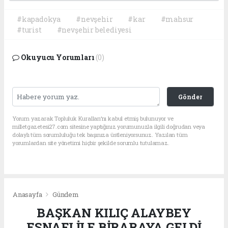
#kapadokya
#nevşehir
#kar
#mahsur
#turist
#nevşehir belediyesi
Okuyucu Yorumları
(0)
Gönder
Yorum yazarak Topluluk Kuralları’nı kabul etmiş bulunuyor ve
milletgazetesi27.com sitesine yaptığınız yorumunuzla ilgili doğrudan veya
dolaylı tüm sorumluluğu tek başınıza üstleniyorsunuz. Yazılan tüm
yorumlardan site yönetimi hiçbir şekilde sorumlu tutulamaz.
Anasayfa
Gündem
BAŞKAN KILIÇ ALAYBEY
ESNAFI İLE BİRARAYA GELDİ