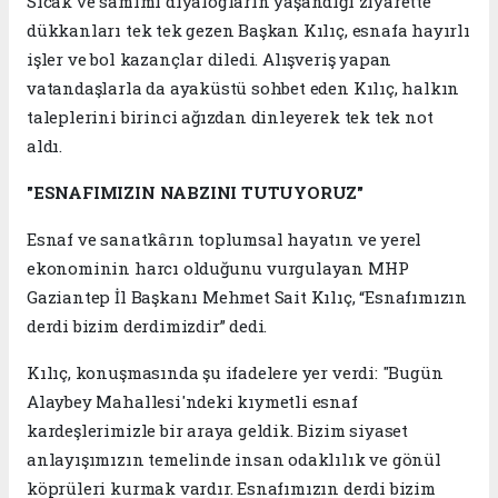
Sıcak ve samimi diyalogların yaşandığı ziyarette
dükkanları tek tek gezen Başkan Kılıç, esnafa hayırlı
işler ve bol kazançlar diledi. Alışveriş yapan
vatandaşlarla da ayaküstü sohbet eden Kılıç, halkın
taleplerini birinci ağızdan dinleyerek tek tek not
aldı.
"ESNAFIMIZIN NABZINI TUTUYORUZ"
Esnaf ve sanatkârın toplumsal hayatın ve yerel
ekonominin harcı olduğunu vurgulayan MHP
Gaziantep İl Başkanı Mehmet Sait Kılıç, “Esnafımızın
derdi bizim derdimizdir” dedi.
Kılıç, konuşmasında şu ifadelere yer verdi: "Bugün
Alaybey Mahallesi'ndeki kıymetli esnaf
kardeşlerimizle bir araya geldik. Bizim siyaset
anlayışımızın temelinde insan odaklılık ve gönül
köprüleri kurmak vardır. Esnafımızın derdi bizim