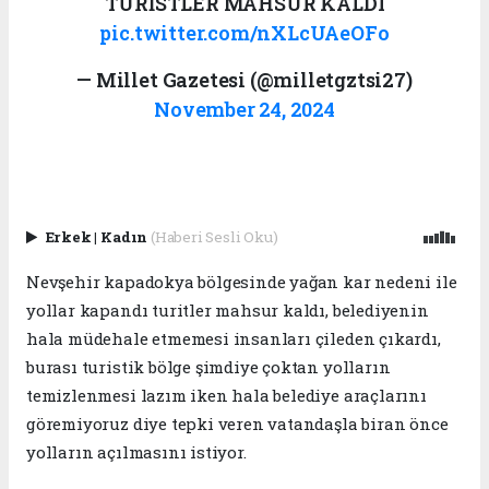
TURİSTLER MAHSUR KALDI
pic.twitter.com/nXLcUAeOFo
— Millet Gazetesi (@milletgztsi27)
November 24, 2024
Erkek
|
Kadın
(Haberi Sesli Oku)
Nevşehir kapadokya bölgesinde yağan kar nedeni ile
yollar kapandı turitler mahsur kaldı, belediyenin
hala müdehale etmemesi insanları çileden çıkardı,
burası turistik bölge şimdiye çoktan yolların
temizlenmesi lazım iken hala belediye araçlarını
göremiyoruz diye tepki veren vatandaşla biran önce
yolların açılmasını istiyor.