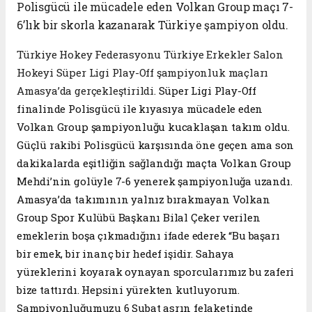
Polisgücü ile mücadele eden Volkan Group maçı 7-
6’lık bir skorla kazanarak Türkiye şampiyon oldu.
Türkiye Hokey Federasyonu Türkiye Erkekler Salon
Hokeyi Süper Ligi Play-Off şampiyonluk maçları
Amasya’da gerçekleştirildi.
Süper Ligi Play-Off
finalinde Polisgücü ile kıyasıya mücadele eden
Volkan Group şampiyonluğu kucaklaşan takım oldu.
Güçlü rakibi Polisgücü karşısında öne geçen ama son
dakikalarda eşitliğin sağlandığı maçta Volkan Group
Mehdi’nin golüyle 7-6 yenerek şampiyonluğa uzandı.
Amasya’da takımının yalnız bırakmayan Volkan
Group Spor Kulübü Başkanı Bilal Çeker verilen
emeklerin boşa çıkmadığını ifade ederek “Bu başarı
bir emek, bir inanç bir hedef işidir. Sahaya
yüreklerini koyarak oynayan sporcularımız bu zaferi
bize tattırdı. Hepsini yürekten kutluyorum.
Şampiyonluğumuzu 6 Şubat asrın felaketinde