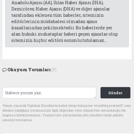
Anadolu Ajansı (AA), İhlas Haber Ajansı (İHA),
Demirören Haber Ajansı (DHA) ve diğer ajanslar
tarafından eklenen tüm haberler, sitemizin
editörlerinin müdahalesi olmadan ajans
kanallarından çekilmektedir. Bu haberlerde yer
alan hukuki muhataplar haberi geçen ajanslar olup
sitemizin hiç bir editörü sorumlu tutulamaz...
Okuyucu Yorumları
(0)
Gönder
Yorum yazarak Topluluk Kuralları’nı kabul etmiş bulunuyor ve milletgazetesi27.com
sitesine yaptığınız yorumunuzla ilgili doğrudan veya dolaylı tüm sorumluluğu tek
başınıza üstleniyorsunuz. Yazılan tüm yorumlardan site yönetimi hiçbir şekilde
sorumlu tutulamaz.