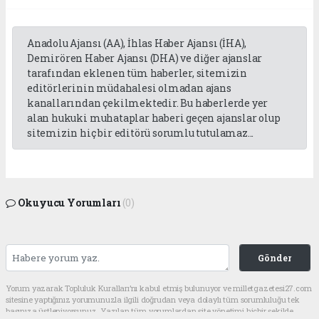
Anadolu Ajansı (AA), İhlas Haber Ajansı (İHA),
Demirören Haber Ajansı (DHA) ve diğer ajanslar
tarafından eklenen tüm haberler, sitemizin
editörlerinin müdahalesi olmadan ajans
kanallarından çekilmektedir. Bu haberlerde yer
alan hukuki muhataplar haberi geçen ajanslar olup
sitemizin hiç bir editörü sorumlu tutulamaz...
Okuyucu Yorumları
(0)
Gönder
Yorum yazarak Topluluk Kuralları’nı kabul etmiş bulunuyor ve milletgazetesi27.com
sitesine yaptığınız yorumunuzla ilgili doğrudan veya dolaylı tüm sorumluluğu tek
başınıza üstleniyorsunuz. Yazılan tüm yorumlardan site yönetimi hiçbir şekilde