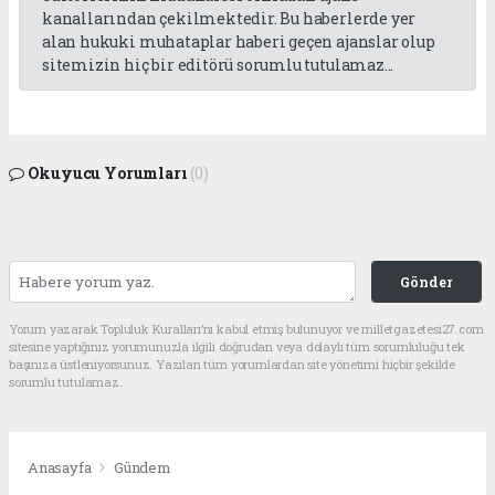
kanallarından çekilmektedir. Bu haberlerde yer
alan hukuki muhataplar haberi geçen ajanslar olup
sitemizin hiç bir editörü sorumlu tutulamaz...
Okuyucu Yorumları
(0)
Gönder
Yorum yazarak Topluluk Kuralları’nı kabul etmiş bulunuyor ve milletgazetesi27.com
sitesine yaptığınız yorumunuzla ilgili doğrudan veya dolaylı tüm sorumluluğu tek
başınıza üstleniyorsunuz. Yazılan tüm yorumlardan site yönetimi hiçbir şekilde
sorumlu tutulamaz.
Anasayfa
Gündem