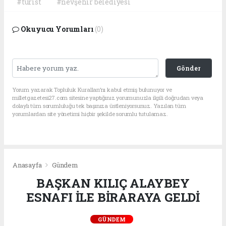
#turist
#nevşehir belediyesi
Okuyucu Yorumları
(0)
Gönder
Yorum yazarak Topluluk Kuralları’nı kabul etmiş bulunuyor ve
milletgazetesi27.com sitesine yaptığınız yorumunuzla ilgili doğrudan veya
dolaylı tüm sorumluluğu tek başınıza üstleniyorsunuz. Yazılan tüm
yorumlardan site yönetimi hiçbir şekilde sorumlu tutulamaz.
Anasayfa
Gündem
BAŞKAN KILIÇ ALAYBEY
ESNAFI İLE BİRARAYA GELDİ
GÜNDEM