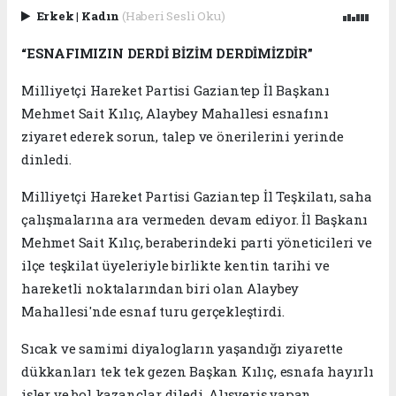
Erkek
|
Kadın
(Haberi Sesli Oku)
“ESNAFIMIZIN DERDİ BİZİM DERDİMİZDİR”
Milliyetçi Hareket Partisi Gaziantep İl Başkanı
Mehmet Sait Kılıç, Alaybey Mahallesi esnafını
ziyaret ederek sorun, talep ve önerilerini yerinde
dinledi.
Milliyetçi Hareket Partisi Gaziantep İl Teşkilatı, saha
çalışmalarına ara vermeden devam ediyor. İl Başkanı
Mehmet Sait Kılıç, beraberindeki parti yöneticileri ve
ilçe teşkilat üyeleriyle birlikte kentin tarihi ve
hareketli noktalarından biri olan Alaybey
Mahallesi'nde esnaf turu gerçekleştirdi.
Sıcak ve samimi diyalogların yaşandığı ziyarette
dükkanları tek tek gezen Başkan Kılıç, esnafa hayırlı
işler ve bol kazançlar diledi. Alışveriş yapan