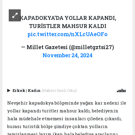
KAPADOKYA'DA YOLLAR KAPANDI,
TURİSTLER MAHSUR KALDI
pic.twitter.com/nXLcUAeOFo
— Millet Gazetesi (@milletgztsi27)
November 24, 2024
Erkek
|
Kadın
(Haberi Sesli Oku)
Nevşehir kapadokya bölgesinde yağan kar nedeni ile
yollar kapandı turitler mahsur kaldı, belediyenin
hala müdehale etmemesi insanları çileden çıkardı,
burası turistik bölge şimdiye çoktan yolların
temizlenmesi lazım iken hala belediye araçlarını