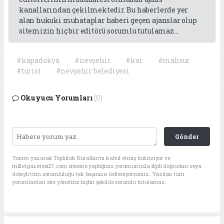
kanallarından çekilmektedir. Bu haberlerde yer
alan hukuki muhataplar haberi geçen ajanslar olup
sitemizin hiç bir editörü sorumlu tutulamaz...
#kapadokya
#nevşehir
#kar
#mahsur
#turist
#nevşehir belediyesi
Okuyucu Yorumları
(0)
Gönder
Yorum yazarak Topluluk Kuralları’nı kabul etmiş bulunuyor ve
milletgazetesi27.com sitesine yaptığınız yorumunuzla ilgili doğrudan veya
dolaylı tüm sorumluluğu tek başınıza üstleniyorsunuz. Yazılan tüm
yorumlardan site yönetimi hiçbir şekilde sorumlu tutulamaz.