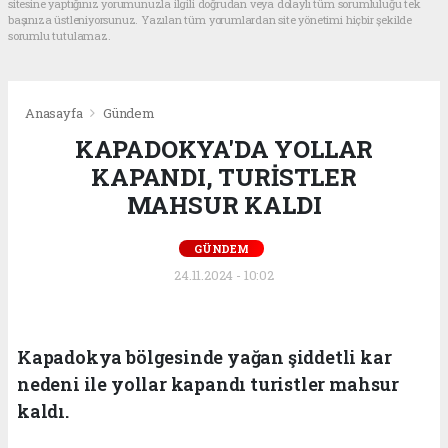
sitesine yaptığınız yorumunuzla ilgili doğrudan veya dolaylı tüm sorumluluğu tek
başınıza üstleniyorsunuz. Yazılan tüm yorumlardan site yönetimi hiçbir şekilde
sorumlu tutulamaz.
Anasayfa
Gündem
KAPADOKYA'DA YOLLAR
KAPANDI, TURİSTLER
MAHSUR KALDI
GÜNDEM
24.11.2024 - 10:02
Kapadokya bölgesinde yağan şiddetli kar
nedeni ile yollar kapandı turistler mahsur
kaldı.