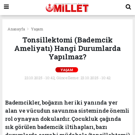
Anasayfa
Yaşam
Tonsillektomi (Bademcik
Ameliyatı) Hangi Durumlarda
Yapılmaz?
YAŞAM
23.10.2025 - 10:42, Güncelleme: 23.10.2025 - 10:42
Bademcikler, boğazın her iki yanında yer
alan ve vücudun savunma sisteminde önemli
rol oynayan dokulardır. Çocukluk çağında
sık görülen bademcik iltihapları, bazı
durumlarda cerrahi müdahale (tonsillektomi)