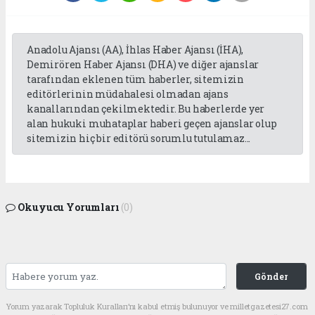
Anadolu Ajansı (AA), İhlas Haber Ajansı (İHA),
Demirören Haber Ajansı (DHA) ve diğer ajanslar
tarafından eklenen tüm haberler, sitemizin
editörlerinin müdahalesi olmadan ajans
kanallarından çekilmektedir. Bu haberlerde yer
alan hukuki muhataplar haberi geçen ajanslar olup
sitemizin hiç bir editörü sorumlu tutulamaz...
Okuyucu Yorumları
(0)
Gönder
Yorum yazarak Topluluk Kuralları’nı kabul etmiş bulunuyor ve milletgazetesi27.com