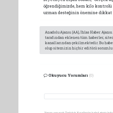
öğrendiğimizde, hem kilo kontrolü 
uzman desteğinin önemine dikkat 
Anadolu Ajansı (AA), İhlas Haber Ajansı
tarafından eklenen tüm haberler, sit
kanallarından çekilmektedir. Bu haber
olup sitemizin hiç bir editörü sorumlu 
Okuyucu Yorumları
(0)
Yorum yazarak Topluluk Kuralları’nı kabul etmiş bulu