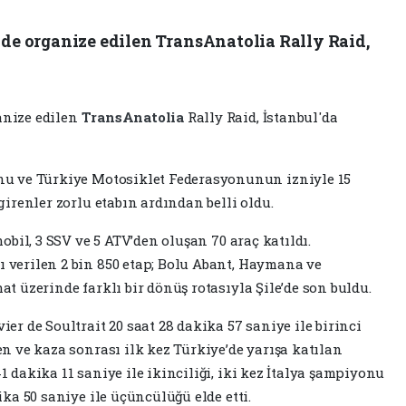
e organize edilen TransAnatolia Rally Raid,
anize edilen
TransAnatolia
Rally Raid, İstanbul'da
nu ve Türkiye Motosiklet Federasyonunun izniyle 15
girenler zorlu etabın ardından belli oldu.
obil, 3 SSV ve 5 ATV’den oluşan 70 araç katıldı.
 verilen 2 bin 850 etap; Bolu Abant, Haymana ve
t üzerinde farklı bir dönüş rotasıyla Şile’de son buldu.
er de Soultrait 20 saat 28 dakika 57 saniye ile birinci
n ve kaza sonrası ilk kez Türkiye’de yarışa katılan
 dakika 11 saniye ile ikinciliği, iki kez İtalya şampiyonu
ika 50 saniye ile üçüncülüğü elde etti.