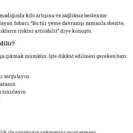
nmadığında kilo artışına ve sağlıksız beslenme
layan Sobacı, “Bu tür yeme davranışı zamanla obezite,
kların riskini artırabilir” diye konuştu.
dilir?
şa çıkmak mümkün. İşte dikkat edilmesi gereken bazı
ı sorgulayın
kazanın
ı sınırlayın
n
çlık ile canımızın çekmesini ayırt etmeyi