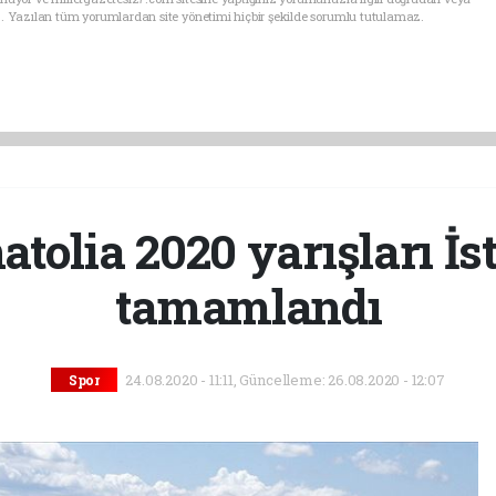
. Yazılan tüm yorumlardan site yönetimi hiçbir şekilde sorumlu tutulamaz.
tolia 2020 yarışları İs
tamamlandı
24.08.2020 - 11:11, Güncelleme: 26.08.2020 - 12:07
Spor