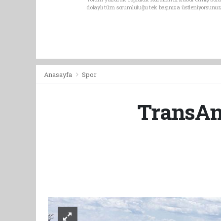
dolaylı tüm sorumluluğu tek başınıza üstleniyorsunuz
Anasayfa
Spor
TransAna