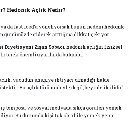
r? Hedonik Açlık Nedir?
 ya da fast food’a yöneliyorsak bunun nedeni
hedonik
un günümüzde giderek arttığına dikkat çekiyor.
i Diyetisyeni Zişan Sobacı
, hedonik açlığın fiziksel
belirterek önemli uyarılarda bulundu.
açlık, vücudun enerjiye ihtiyacı olmadığı halde
stektir. Bu açlık türü mideyle değil, beyinle ilgilidir”
ğun iş temposu ve sosyal medyada sıkça görülen yemek
biliyor. Bu durumda kişi tok olsa bile yemek yeme