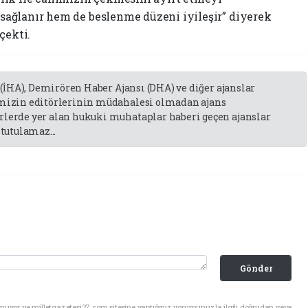
sağlanır hem de beslenme düzeni iyileşir” diyerek
çekti.
 (İHA), Demirören Haber Ajansı (DHA) ve diğer ajanslar
emizin editörlerinin müdahalesi olmadan ajans
lerde yer alan hukuki muhataplar haberi geçen ajanslar
tutulamaz...
Gönder
nuyor ve milletgazetesi27.com sitesine yaptığınız yorumunuzla ilgili doğrudan veya