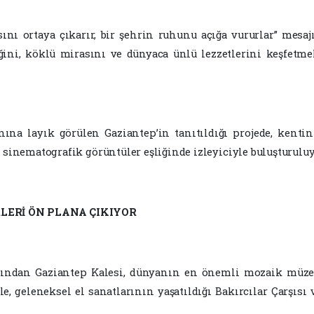
sını ortaya çıkarır, bir şehrin ruhunu açığa vururlar” mesaj
ni, köklü mirasını ve dünyaca ünlü lezzetlerini keşfetme
na layık görülen Gaziantep’in tanıtıldığı projede, kentin
 sinematografik görüntüler eşliğinde izleyiciyle buluşturuluy
RLERİ ÖN PLANA ÇIKIYOR
rından Gaziantep Kalesi, dünyanın en önemli mozaik müze
e, geleneksel el sanatlarının yaşatıldığı Bakırcılar Çarşısı