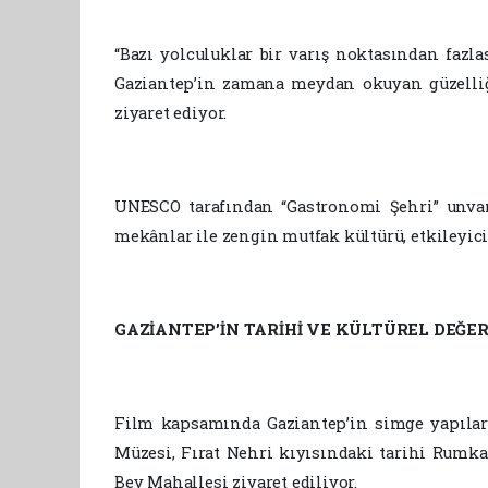
“Bazı yolculuklar bir varış noktasından fazla
Gaziantep’in zamana meydan okuyan güzelliği
ziyaret ediyor.
UNESCO tarafından “Gastronomi Şehri” unvanı
mekânlar ile zengin mutfak kültürü, etkileyici
GAZİANTEP’İN TARİHİ VE KÜLTÜREL DEĞE
Film kapsamında Gaziantep’in simge yapıla
Müzesi, Fırat Nehri kıyısındaki tarihi Rumkal
Bey Mahallesi ziyaret ediliyor.