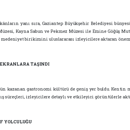
kânların yanı sıra, Gaziantep Büyükşehir Belediyesi bünyes
üzesi, Kayna Sabun ve Pekmez Müzesi ile Emine Göğüş Mutf
ve medeniyet birikimini uluslararası izleyicilere aktaran öne
 EKRANLARA TAŞINDI
ün kazanan gastronomi kültürü de geniş yer buldu. Kentin m
ş süreçleri, izleyicilere detaylı ve etkileyici görüntülerle akt
İF YOLCULUĞU