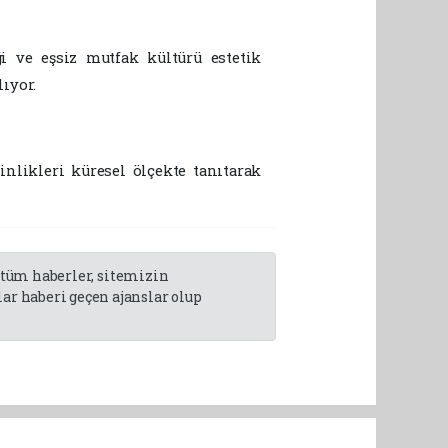
ği ve eşsiz mutfak kültürü estetik
ıyor.
nlikleri küresel ölçekte tanıtarak
n tüm haberler, sitemizin
r haberi geçen ajanslar olup