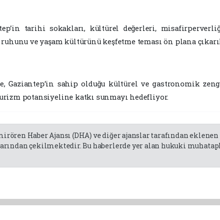
p’in tarihi sokakları, kültürel değerleri, misafirperverli
 ruhunu ve yaşam kültürünü keşfetme teması ön plana çıkarıl
e, Gaziantep’in sahip olduğu kültürel ve gastronomik zengi
 turizm potansiyeline katkı sunmayı hedefliyor.
emirören Haber Ajansı (DHA) ve diğer ajanslar tarafından eklene
rından çekilmektedir. Bu haberlerde yer alan hukuki muhatapla