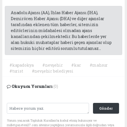
Anadolu Ajansı (AA), İhlas Haber Ajansı (İHA),
Demirören Haber Ajansı (DHA) ve diğer ajanslar
tarafından eklenen tüm haberler, sitemizin
editörlerinin müdahalesi olmadan ajans
kanallarından çekilmektedir. Bu haberlerde yer
alan hukuki muhataplar haberi geçen ajanslar olup
sitemizin hiç bir editörü sorumlu tutulamaz...
#kapadokya
#nevşehir
#kar
#mahsur
#turist
#nevşehir belediyesi
Okuyucu Yorumları
(0)
Gönder
Yorum yazarak Topluluk Kuralları’nı kabul etmiş bulunuyor ve
milletgazetesi27.com sitesine yaptığınız yorumunuzla ilgili doğrudan veya