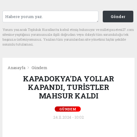
Gönder
Yorum yazarak Topluluk Kuralları’nı kabul etmiş bulunuyor ve milletgazetesi27.com
sitesine yaptığınız yorumunuzla ilgili doğrudan veya dolaylı tüm sorumluluğu tek
başınıza üstleniyorsunuz. Yazılan tüm yorumlardan site yönetimi hiçbir şekilde
sorumlu tutulamaz.
Anasayfa
Gündem
KAPADOKYA'DA YOLLAR
KAPANDI, TURİSTLER
MAHSUR KALDI
GÜNDEM
24.11.2024 - 10:02