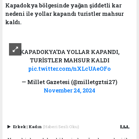
Kapadokya bölgesinde yağan şiddetli kar
nedeni ile yollar kapandı turistler mahsur
kaldı.
KAPADOKYA'DA YOLLAR KAPANDI,
TURİSTLER MAHSUR KALDI
pic.twitter.com/nXLcUAeOFo
— Millet Gazetesi (@milletgztsi27)
November 24, 2024
Erkek
|
Kadın
(Haberi Sesli Oku)