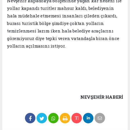
Nevşehir kapadokya bölgesinde yağan kar nedeni ile
yollar kapandı turitler mahsur kaldı, belediyenin
hala müdehale etmemesi insanları çileden çıkardı,
burası turistik bölge şimdiye çoktan yolların
temizlenmesi lazım iken hala belediye araçlarını
göremiyoruz diye tepki veren vatandaşla biran önce
yolların açılmasını istiyor.
NEVŞEHIR HABERİ