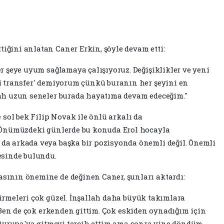
ğini anlatan Caner Erkin, şöyle devam etti:
er şeye uyum sağlamaya çalışıyoruz. Değişiklikler ve yeni
i transfer' demiyorum çünkü buranın her şeyini en
lah uzun seneler burada hayatıma devam edeceğim."
e sol bek Filip Novak ile önlü arkalı da
 "Önümüzdeki günlerde bu konuda Erol hocayla
da arkada veya başka bir pozisyonda önemli değil. Önemli
esinde bulundu.
sının önemine de değinen Caner, şunları aktardı:
irmeleri çok güzel. İnşallah daha büyük takımlara
. Ben de çok erkenden gittim. Çok eskiden oynadığım için
e Avrupa'ya gitmeyi tercih ettim ama sonra yine döndüm.