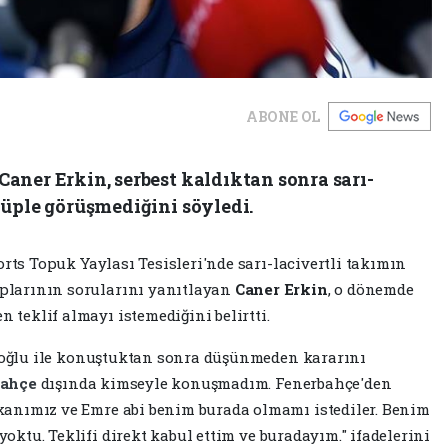
ABONE OL
Caner Erkin, serbest kaldıktan sonra sarı-
ulüple görüşmediğini söyledi.
rts Topuk Yaylası Tesisleri'nde sarı-lacivertli takımın
plarının sorularını yanıtlayan
Caner Erkin
, o dönemde
n teklif almayı istemediğini belirtti.
zoğlu ile konuştuktan sonra düşünmeden kararını
bahçe
dışında kimseyle konuşmadım. Fenerbahçe'den
kanımız ve Emre abi benim burada olmamı istediler. Benim
oktu. Teklifi direkt kabul ettim ve buradayım." ifadelerini