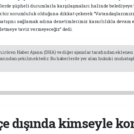
elerde şüpheli durumlarla karşılaşmaları halinde belediyey
k bir sorumluluk olduğuna dikkat çekerek “Vatandaşlarımızın
satışını sağlamak adına denetimlerimiz kararlılıkla devam e
şletmeye taviz vermeyeceğiz” dedi.
emirören Haber Ajansı (DHA) ve diğer ajanslar tarafından eklene
rından çekilmektedir. Bu haberlerde yer alan hukuki muhatapla
çe dışında kimseyle k