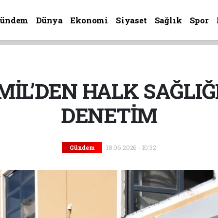
Gündem
Dünya
Ekonomi
Siyaset
Sağlık
Spor
İL’DEN HALK SAĞLIĞI 
DENETİM
18.06.2026 - 10:32
Gündem