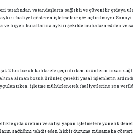
ri tarafından vatandaşların sağlıklı ve güvenilir gıdaya u
aykırı faaliyet gösteren işletmelere göz açtırılmıyor. Sanayi
ığa ve hijyen kurallarına aykırı şekilde muhafaza edilen ve
k 2 ton bozuk kahke ele geçirilirken, ürünlerin insan sağlığı
 altına alınan bozuk ürünler, gerekli yasal işlemlerin ardınd
ygulanırken, işletme mühürlenerek faaliyetlerine son verild
ikle gıda üretimi ve satışı yapan işletmelere yönelik deneti
şların sağlığını tehdit eden hiçbir duruma müsamaha gösteri