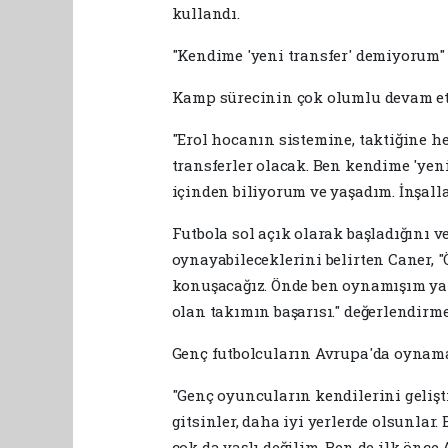
kullandı.
"Kendime 'yeni transfer' demiyorum"
Kamp sürecinin çok olumlu devam etti
"Erol hocanın sistemine, taktiğine h
transferler olacak. Ben kendime 'yen
içinden biliyorum ve yaşadım. İnşal
Futbola sol açık olarak başladığını v
oynayabileceklerini belirten Caner,
konuşacağız. Önde ben oynamışım ya 
olan takımın başarısı." değerlendirm
Genç futbolcuların Avrupa'da oynama
"Genç oyuncuların kendilerini gelişt
gitsinler, daha iyi yerlerde olsunlar
çok da yaşlı değilim. Ben de ilk önc