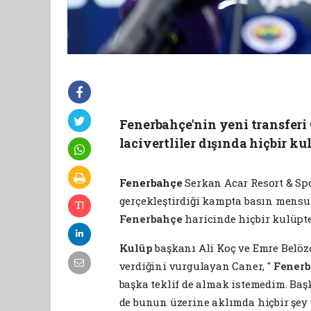
Fenerbahçe'nin yeni transferi 
lacivertliler dışında hiçbir k
Fenerbahçe
Serkan Acar Resort & Spo
gerçekleştirdiği kampta basın mensu
Fenerbahçe
haricinde hiçbir kulüpte
Kulüp
başkanı Ali Koç ve Emre Belö
verdiğini vurgulayan Caner, "
Fener
başka teklif de almak istemedim. Baş
de bunun üzerine aklımda hiçbir şey y