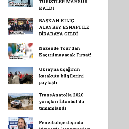
TURİSTLER MAHSUR
KALDI
BAŞKAN KILIÇ
ALAYBEY ESNAFI İLE
BİRARAYA GELDİ
Nazende Tour’dan
Kaçırılmayacak Fırsat!
Ukrayna uçağının
karakutu bilgilerini
paylaştı
TransAnatolia 2020
yarışları İstanbul'da
tamamlandı
Fenerbahçe dışında
kimseyle konuşmadım