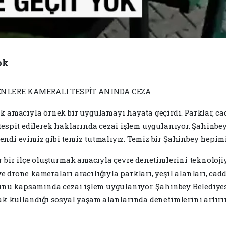
ok
ENLERE KAMERALI TESPİT ANINDA CEZA
k amacıyla örnek bir uygulamayı hayata geçirdi. Parklar, cad
 tespit edilerek haklarında cezai işlem uygulanıyor. Şahinb
endi evimiz gibi temiz tutmalıyız. Temiz bir Şahinbey hepim
r bir ilçe oluşturmak amacıyla çevre denetimlerini teknoloji
drone kameraları aracılığıyla parkları, yeşil alanları, cadde
nunu kapsamında cezai işlem uygulanıyor. Şahinbey Belediyes
ak kullandığı sosyal yaşam alanlarında denetimlerini artırır