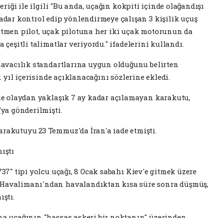
riği ile ilgili "Bu anda, uçağın kokpiti içinde olağandışı
dar kontrol edip yönlendirmeye çalışan 3 kişilik uçuş
Eğitmen pilot, uçak pilotuna her iki uçak motorunun da
çeşitli talimatlar veriyordu." ifadelerini kullandı.
havacılık standartlarına uygun olduğunu belirten
 yıl içerisinde açıklanacağını sözlerine ekledi.
le olaydan yaklaşık 7 ay kadar açılamayan karakutu,
ya gönderilmişti.
akutuyu 23 Temmuz'da İran'a iade etmişti.
ıştı
37" tipi yolcu uçağı, 8 Ocak sabahı Kiev'e gitmek üzere
Havalimanı'ndan havalandıktan kısa süre sonra düşmüş,
ştı.
a uçağının "hassas askeri bir noktanın" üzerinden