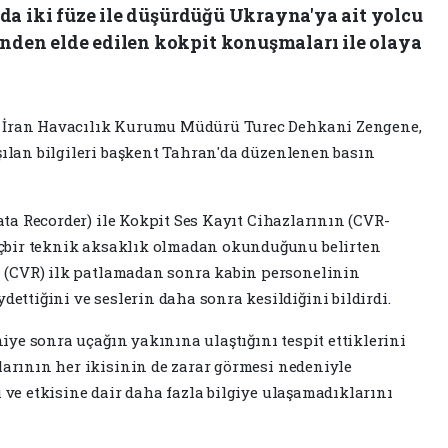
'da iki füze ile düşürdüğü Ukrayna'ya ait yolcu
nden elde edilen kokpit konuşmaları ile olaya
e, İran Havacılık Kurumu Müdürü Turec Dehkani Zengene,
ılan bilgileri başkent Tahran'da düzenlenen basın
ata Recorder) ile Kokpit Ses Kayıt Cihazlarının (CVR-
içbir teknik aksaklık olmadan okunduğunu belirten
n (CVR) ilk patlamadan sonra kabin personelinin
ettiğini ve seslerin daha sonra kesildiğini bildirdi.
iye sonra uçağın yakınına ulaştığını tespit ettiklerini
arının her ikisinin de zarar görmesi nedeniyle
ve etkisine dair daha fazla bilgiye ulaşamadıklarını