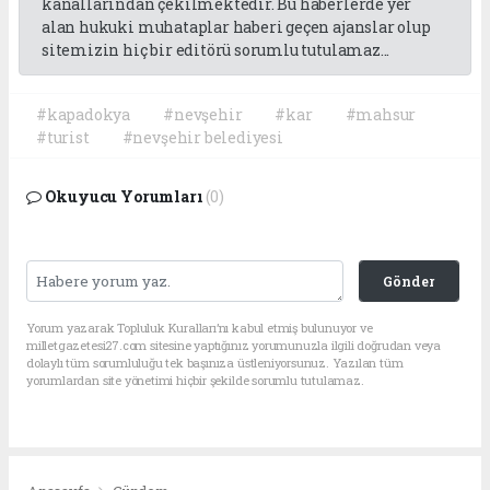
kanallarından çekilmektedir. Bu haberlerde yer
alan hukuki muhataplar haberi geçen ajanslar olup
sitemizin hiç bir editörü sorumlu tutulamaz...
#kapadokya
#nevşehir
#kar
#mahsur
#turist
#nevşehir belediyesi
Okuyucu Yorumları
(0)
Gönder
Yorum yazarak Topluluk Kuralları’nı kabul etmiş bulunuyor ve
milletgazetesi27.com sitesine yaptığınız yorumunuzla ilgili doğrudan veya
dolaylı tüm sorumluluğu tek başınıza üstleniyorsunuz. Yazılan tüm
yorumlardan site yönetimi hiçbir şekilde sorumlu tutulamaz.