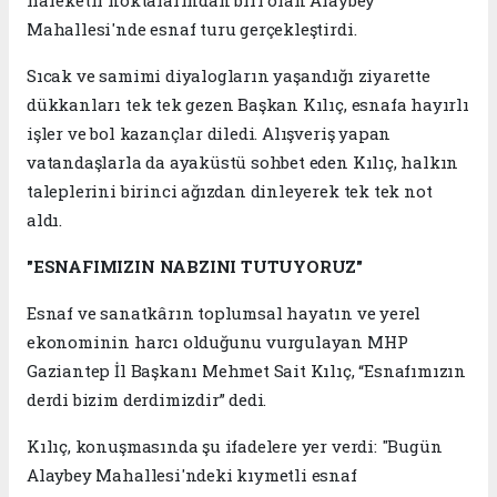
hareketli noktalarından biri olan Alaybey
Mahallesi'nde esnaf turu gerçekleştirdi.
Sıcak ve samimi diyalogların yaşandığı ziyarette
dükkanları tek tek gezen Başkan Kılıç, esnafa hayırlı
işler ve bol kazançlar diledi. Alışveriş yapan
vatandaşlarla da ayaküstü sohbet eden Kılıç, halkın
taleplerini birinci ağızdan dinleyerek tek tek not
aldı.
"ESNAFIMIZIN NABZINI TUTUYORUZ"
Esnaf ve sanatkârın toplumsal hayatın ve yerel
ekonominin harcı olduğunu vurgulayan MHP
Gaziantep İl Başkanı Mehmet Sait Kılıç, “Esnafımızın
derdi bizim derdimizdir” dedi.
Kılıç, konuşmasında şu ifadelere yer verdi: "Bugün
Alaybey Mahallesi'ndeki kıymetli esnaf