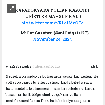
KAPADOKYA'DA YOLLAR KAPANDI,
TURİSTLER MAHSUR KALDI
pic.twitter.com/nXLcUAeOFo
— Millet Gazetesi (@milletgztsi27)
November 24, 2024
Erkek
|
Kadın
(Haberi Sesli Oku)
Nevşehir kapadokya bölgesinde yağan kar nedeni ile
yollar kapandı turitler mahsur kaldı, belediyenin
hala müdehale etmemesi insanları çileden çıkardı,
burası turistik bölge şimdiye çoktan yolların
temizlenmesi lazım iken hala belediye araçlarını