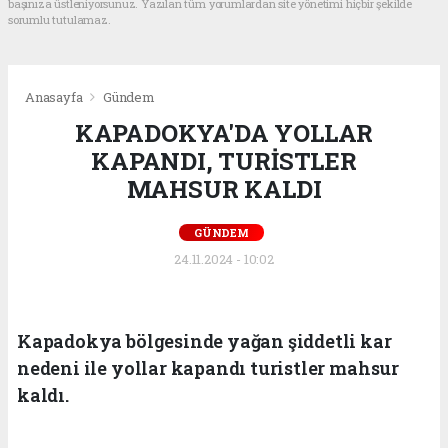
başınıza üstleniyorsunuz. Yazılan tüm yorumlardan site yönetimi hiçbir şekilde
sorumlu tutulamaz.
Anasayfa
Gündem
KAPADOKYA'DA YOLLAR
KAPANDI, TURİSTLER
MAHSUR KALDI
GÜNDEM
24.11.2024 - 10:02
Kapadokya bölgesinde yağan şiddetli kar
nedeni ile yollar kapandı turistler mahsur
kaldı.