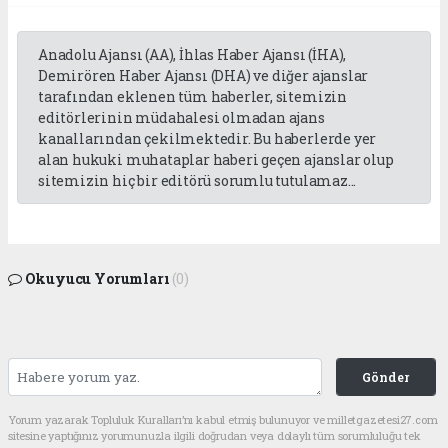
Anadolu Ajansı (AA), İhlas Haber Ajansı (İHA),
Demirören Haber Ajansı (DHA) ve diğer ajanslar
tarafından eklenen tüm haberler, sitemizin
editörlerinin müdahalesi olmadan ajans
kanallarından çekilmektedir. Bu haberlerde yer
alan hukuki muhataplar haberi geçen ajanslar olup
sitemizin hiç bir editörü sorumlu tutulamaz...
Okuyucu Yorumları
(0)
Gönder
Yorum yazarak Topluluk Kuralları’nı kabul etmiş bulunuyor ve milletgazetesi27.com
sitesine yaptığınız yorumunuzla ilgili doğrudan veya dolaylı tüm sorumluluğu tek