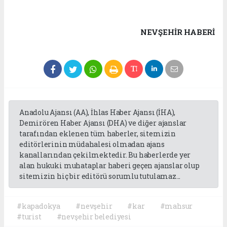
NEVŞEHIR HABERİ
Anadolu Ajansı (AA), İhlas Haber Ajansı (İHA),
Demirören Haber Ajansı (DHA) ve diğer ajanslar
tarafından eklenen tüm haberler, sitemizin
editörlerinin müdahalesi olmadan ajans
kanallarından çekilmektedir. Bu haberlerde yer
alan hukuki muhataplar haberi geçen ajanslar olup
sitemizin hiç bir editörü sorumlu tutulamaz...
#kapadokya
#nevşehir
#kar
#mahsur
#turist
#nevşehir belediyesi