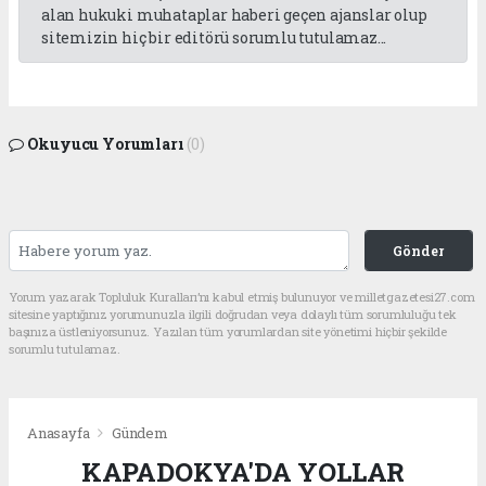
alan hukuki muhataplar haberi geçen ajanslar olup
sitemizin hiç bir editörü sorumlu tutulamaz...
Okuyucu Yorumları
(0)
Gönder
Yorum yazarak Topluluk Kuralları’nı kabul etmiş bulunuyor ve milletgazetesi27.com
sitesine yaptığınız yorumunuzla ilgili doğrudan veya dolaylı tüm sorumluluğu tek
başınıza üstleniyorsunuz. Yazılan tüm yorumlardan site yönetimi hiçbir şekilde
sorumlu tutulamaz.
Anasayfa
Gündem
KAPADOKYA'DA YOLLAR