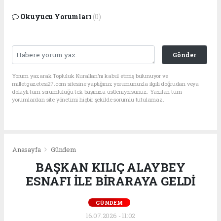
Okuyucu Yorumları
(0)
Gönder
Yorum yazarak Topluluk Kuralları’nı kabul etmiş bulunuyor ve
milletgazetesi27.com sitesine yaptığınız yorumunuzla ilgili doğrudan veya
dolaylı tüm sorumluluğu tek başınıza üstleniyorsunuz. Yazılan tüm
yorumlardan site yönetimi hiçbir şekilde sorumlu tutulamaz.
Anasayfa
Gündem
BAŞKAN KILIÇ ALAYBEY
ESNAFI İLE BİRARAYA GELDİ
GÜNDEM
16.07.2026 - 11:02