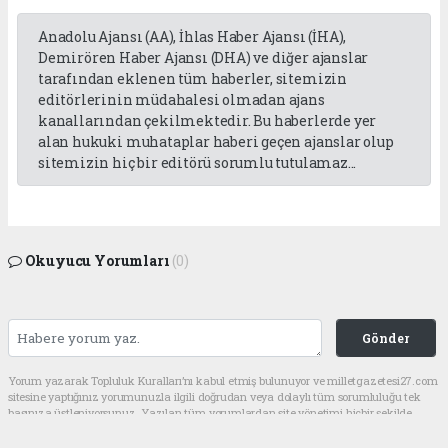
Anadolu Ajansı (AA), İhlas Haber Ajansı (İHA),
Demirören Haber Ajansı (DHA) ve diğer ajanslar
tarafından eklenen tüm haberler, sitemizin
editörlerinin müdahalesi olmadan ajans
kanallarından çekilmektedir. Bu haberlerde yer
alan hukuki muhataplar haberi geçen ajanslar olup
sitemizin hiç bir editörü sorumlu tutulamaz...
Okuyucu Yorumları
(0)
Gönder
Yorum yazarak Topluluk Kuralları’nı kabul etmiş bulunuyor ve milletgazetesi27.com
sitesine yaptığınız yorumunuzla ilgili doğrudan veya dolaylı tüm sorumluluğu tek
başınıza üstleniyorsunuz. Yazılan tüm yorumlardan site yönetimi hiçbir şekilde
sorumlu tutulamaz.