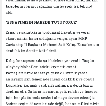
vatandaşlarla da ayaküstü sohbet eden Kılıç, halkın
taleplerini birinci ağızdan dinleyerek tek tek not
aldı.
"ESNAFIMIZIN NABZINI TUTUYORUZ"
Esnaf ve sanatkârın toplumsal hayatın ve yerel
ekonominin harcı olduğunu vurgulayan MHP
Gaziantep İl Başkanı Mehmet Sait Kılıç, “Esnafımızın
derdi bizim derdimizdir” dedi.
Kılıç, konuşmasında şu ifadelere yer verdi: "Bugün
Alaybey Mahallesi'ndeki kıymetli esnaf
kardeşlerimizle bir araya geldik. Bizim siyaset
anlayışımızın temelinde insan odaklılık ve gönül
köprüleri kurmak vardır. Esnafımızın derdi bizim
derdimizdir. Onların memnuniyeti, refahı ve huzuru
için her platformda sesleri olmaya devam edeceğiz.
Sadece seçim dönemlerinde değil, her an milletimizin