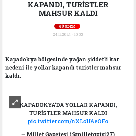
KAPANDI, TURİSTLER
MAHSUR KALDI
GÜNDEM
24.11.2024 - 10:02
Kapadokya bölgesinde yağan şiddetli kar
nedeni ile yollar kapandı turistler mahsur
kaldı.
KAPADOKYA'DA YOLLAR KAPANDI,
TURİSTLER MAHSUR KALDI
pic.twitter.com/nXLcUAeOFo
— Millet Gazetesi (@milletgztsi27)