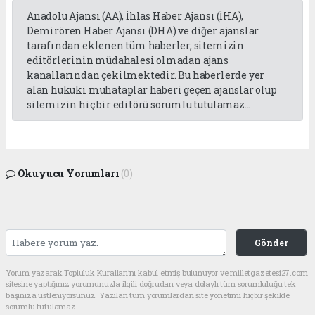
Anadolu Ajansı (AA), İhlas Haber Ajansı (İHA),
Demirören Haber Ajansı (DHA) ve diğer ajanslar
tarafından eklenen tüm haberler, sitemizin
editörlerinin müdahalesi olmadan ajans
kanallarından çekilmektedir. Bu haberlerde yer
alan hukuki muhataplar haberi geçen ajanslar olup
sitemizin hiç bir editörü sorumlu tutulamaz...
Okuyucu Yorumları
(0)
Gönder
Yorum yazarak Topluluk Kuralları’nı kabul etmiş bulunuyor ve milletgazetesi27.com
sitesine yaptığınız yorumunuzla ilgili doğrudan veya dolaylı tüm sorumluluğu tek
başınıza üstleniyorsunuz. Yazılan tüm yorumlardan site yönetimi hiçbir şekilde
sorumlu tutulamaz.