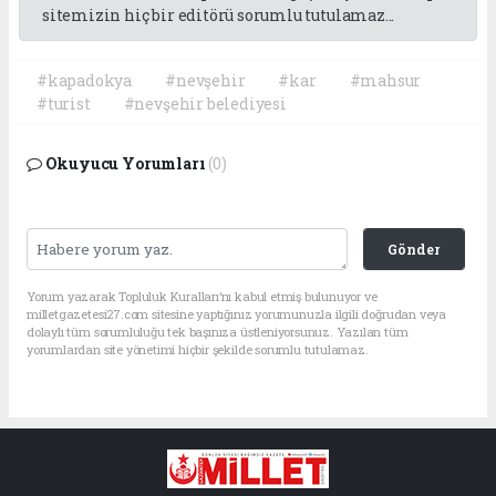
sitemizin hiç bir editörü sorumlu tutulamaz...
#kapadokya
#nevşehir
#kar
#mahsur
#turist
#nevşehir belediyesi
Okuyucu Yorumları
(0)
Gönder
Yorum yazarak Topluluk Kuralları’nı kabul etmiş bulunuyor ve
milletgazetesi27.com sitesine yaptığınız yorumunuzla ilgili doğrudan veya
dolaylı tüm sorumluluğu tek başınıza üstleniyorsunuz. Yazılan tüm
yorumlardan site yönetimi hiçbir şekilde sorumlu tutulamaz.