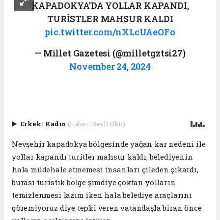
KAPADOKYA'DA YOLLAR KAPANDI,
TURİSTLER MAHSUR KALDI
pic.twitter.com/nXLcUAeOFo
— Millet Gazetesi (@milletgztsi27)
November 24, 2024
Erkek
|
Kadın
(Haberi Sesli Oku)
Nevşehir kapadokya bölgesinde yağan kar nedeni ile
yollar kapandı turitler mahsur kaldı, belediyenin
hala müdehale etmemesi insanları çileden çıkardı,
burası turistik bölge şimdiye çoktan yolların
temizlenmesi lazım iken hala belediye araçlarını
göremiyoruz diye tepki veren vatandaşla biran önce