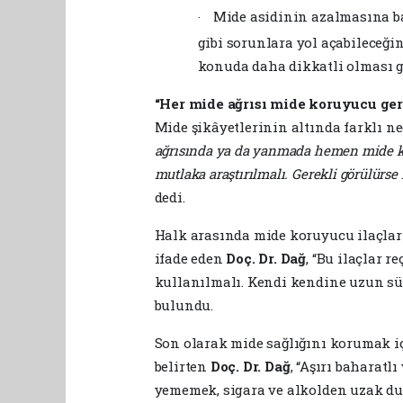
Mide asidinin azalmasına ba
·
gibi sorunlara yol açabileceğin
konuda daha dikkatli olması g
“Her mide ağrısı mide koruyucu ge
Mide şikâyetlerinin altında farklı n
ağrısında ya da yanmada hemen mide kor
mutlaka araştırılmalı. Gerekli görülürse
dedi.
Halk arasında mide koruyucu ilaçlar
ifade eden
Doç. Dr. Dağ
, “Bu ilaçlar r
kullanılmalı. Kendi kendine uzun sür
bulundu.
Son olarak mide sağlığını korumak i
belirten
Doç. Dr. Dağ
, “Aşırı baharatl
yememek, sigara ve alkolden uzak du