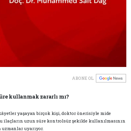
ABONE OL
üre kullanmak zararlı mı?
ikâyetler yaşayan birçok kişi, doktor önerisiyle mide
u ilaçların uzun süre kontrolsüz şekilde kullanılmasının
a uzmanlar uyarıyor.