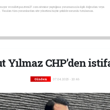
nuyor ve milletgazetesi27.com sitesine yaptığınız yorumunuzla ilgili doğrudan veya
. Yazılan tüm yorumlardan site yönetimi hiçbir şekilde sorumlu tutulamaz.
 Yılmaz CHP’den istifa
07.04.2025 - 20:46
Gündem