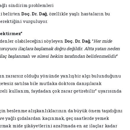
ğlı sindirim problemleri
i belirten
Doç. Dr. Dağ
, özellikle yaşlı hastaların bu
erektiğini vurguluyor.
rektirmez”
edenler olabileceğini söyleyen
Doç. Dr. Dağ
, “
Her mide
uyucu ilaçlara başlamak doğru değildir. Altta yatan neden
 ilaç başlanmalı ve süresi hekim tarafından belirlenmelidir
”
ın zararsız olduğu yönünde yanlış bir algı bulunduğunu
eçetesiz satılsa bile mutlaka doktora danışılarak
eli kullanım, faydadan çok zarar getirebilir” uyarısında
çin beslenme alışkanlıklarının da büyük önem taşıdığını
ı ve yağlı gıdalardan kaçınmak, geç saatlerde yemek
rmak mide şikâyetlerini azaltmada en az ilaçlar kadar