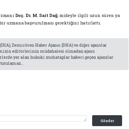
 Uzmanı
Doç. Dr. M. Sait Dağ
, mideyle ilgili uzun süren ya
bir uzmana başvurulması gerektiğini hatırlattı.
 (İHA), Demirören Haber Ajansı (DHA) ve diğer ajanslar
emizin editörlerinin müdahalesi olmadan ajans
lerde yer alan hukuki muhataplar haberi geçen ajanslar
tutulamaz...
Gönder