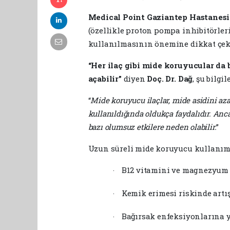
Medical Point Gaziantep Hastanes
(özellikle proton pompa inhibitörler
kullanılmasının önemine dikkat çek
“Her ilaç gibi mide koruyucular da 
açabilir”
diyen
Doç. Dr. Dağ
, şu bilgi
“
Mide koruyucu ilaçlar, mide asidini azal
kullanıldığında oldukça faydalıdır. Anc
bazı olumsuz etkilere neden olabilir.
”
Uzun süreli mide koruyucu kullanım
B12 vitamini ve magnezyum e
·
Kemik erimesi riskinde artış
·
Bağırsak enfeksiyonlarına y
·