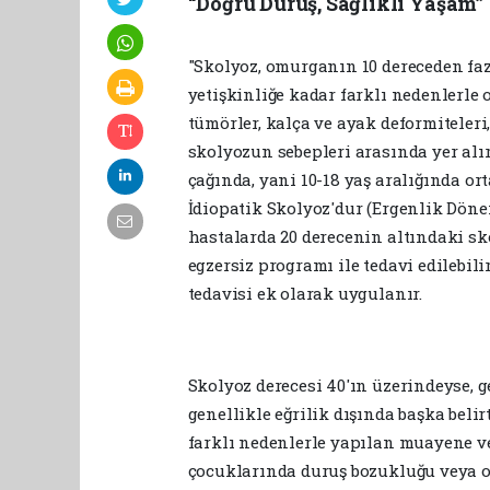
“Doğru Duruş, Sağlıklı Yaşam”
"Skolyoz, omurganın 10 dereceden fazl
yetişkinliğe kadar farklı nedenlerle 
tümörler, kalça ve ayak deformiteleri, 
skolyozun sebepleri arasında yer alı
çağında, yani 10-18 yaş aralığında o
İdiopatik Skolyoz'dur (Ergenlik Dön
hastalarda 20 derecenin altındaki sko
egzersiz programı ile tedavi edilebil
tedavisi ek olarak uygulanır.
Skolyoz derecesi 40'ın üzerindeyse, 
genellikle eğrilik dışında başka belir
farklı nedenlerle yapılan muayene ve 
çocuklarında duruş bozukluğu veya om