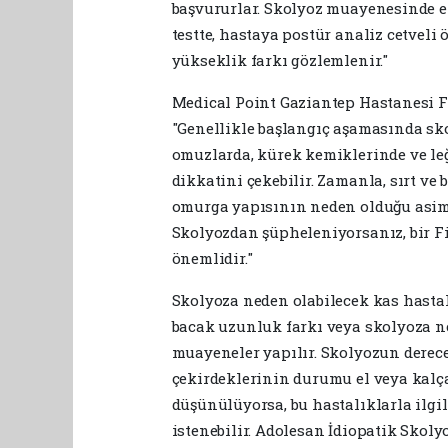
başvururlar. Skolyoz muayenesinde en
testte, hastaya postür analiz cetveli 
yükseklik farkı gözlemlenir."
Medical Point Gaziantep Hastanesi F
"Genellikle başlangıç aşamasında skol
omuzlarda, kürek kemiklerinde ve leğ
dikkatini çekebilir. Zamanla, sırt ve b
omurga yapısının neden olduğu asim
Skolyozdan şüpheleniyorsanız, bir F
önemlidir."
Skolyoza neden olabilecek kas hastalı
bacak uzunluk farkı veya skolyoza ned
muayeneler yapılır. Skolyozun dereces
çekirdeklerinin durumu el veya kalça 
düşünülüyorsa, bu hastalıklarla ilgili
istenebilir. Adolesan İdiopatik Sko