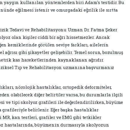
 yaygın kullanılan yöntemlerden biri Adam's testidir. Bu
önünde eğilmesi istenir ve omurgadaki eğrilik ile sırtta
izik Tedavi ve Rehabilitasyonu Uzman Dr. Fatma Şeker
yoz olan kişiler ciddi bir ağrı hissetmezler. Ancak
en kemiklerinde görülen seviye farkları, ailelerin
el ağrısı gibi şikayetler gelişebilir. Temel sorun, bozulmuş
etrik kas hareketlerinden kaynaklanan ağrıdır.
iziksel Tıp ve Rehabilitasyon uzmanına başvurmanız
kları, nörolojik hastalıklar, ortopedik deformiteler,
en olabilecek diğer belirtiler varsa, bu durumlarla ilgili
i ve tipi skolyoz grafileri ile değerlendirilirken, büyüme
grafileriyle belirlenir. Eğer başka hastalıklar
 MR, kan testleri, grafiler ve EMG gibi tetkikler
lyoz hastalarında, büyümenin durmasıyla skolyozun