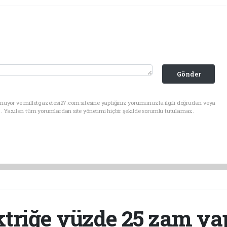
Gönder
nuyor ve milletgazetesi27.com sitesine yaptığınız yorumunuzla ilgili doğrudan veya
. Yazılan tüm yorumlardan site yönetimi hiçbir şekilde sorumlu tutulamaz.
ktriğe yüzde 25 zam yap