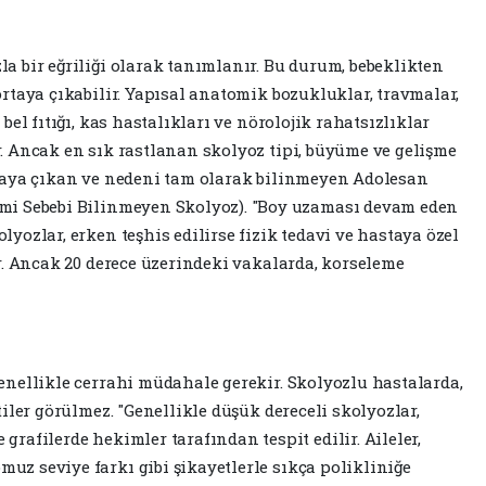
a bir eğriliği olarak tanımlanır. Bu durum, bebeklikten
ortaya çıkabilir. Yapısal anatomik bozukluklar, travmalar,
bel fıtığı, kas hastalıkları ve nörolojik rahatsızlıklar
r. Ancak en sık rastlanan skolyoz tipi, büyüme ve gelişme
rtaya çıkan ve nedeni tam olarak bilinmeyen Adolesan
emi Sebebi Bilinmeyen Skolyoz). "Boy uzaması devam eden
lyozlar, erken teşhis edilirse fizik tedavi ve hastaya özel
ir. Ancak 20 derece üzerindeki vakalarda, korseleme
genellikle cerrahi müdahale gerekir. Skolyozlu hastalarda,
tiler görülmez. "Genellikle düşük dereceli skolyozlar,
grafilerde hekimler tarafından tespit edilir. Aileler,
uz seviye farkı gibi şikayetlerle sıkça polikliniğe