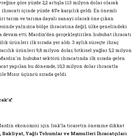
yreğine göre yüzde 2,2 artışla 113 milyon dolar olarak
 ihracatı içinde yüzde 45’e karşılık geldi. En önemli
ri tarım ve tarıma dayalı sanayi olarak öne çıkan
sinde yalnızca bölge ihracatına değil, ülke genelindeki
devam etti. Mardin’den gerçekleştirilen hububat ihracatı
ik ürünleri ilk sırada yer aldı. 3 aylık süreçte ihraç
acılık ürünleri 9,8 milyon dolar, bitkisel yağlar 5,2 milyon
. Mardin'in hububat sektörü ihracatında ilk sırada gelen
acat yapılan bu dönemde, 10,3 milyon dolar ihracatla
 ile Mısır üçüncü sırada geldi.
rak’a”
ardin ekonomisi için Irak’la ticaretin önemine dikkat
Bakliyat, Yağlı Tohumlar ve Mamulleri İhracatçıları