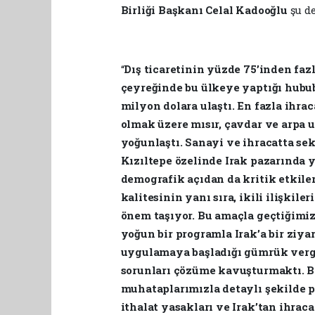
Birliği Başkanı Celal Kadooğlu
şu d
“
Dış ticaretinin yüzde 75’inden fazl
çeyreğinde bu ülkeye yaptığı hububa
milyon dolara ulaştı. En fazla ihr
olmak üzere mısır, çavdar ve arpa 
yoğunlaştı. Sanayi ve ihracatta sek
Kızıltepe özelinde Irak pazarında y
demografik açıdan da kritik etkiler
kalitesinin yanı sıra, ikili ilişkil
önem taşıyor. Bu amaçla geçtiğimiz 
yoğun bir programla Irak’a bir ziya
uygulamaya başladığı gümrük vergil
sorunları çözüme kavuşturmaktı. Bö
muhataplarımızla detaylı şekilde p
ithalat yasakları ve Irak’tan ihrac