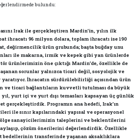
eğerlendirmede bulundu:
asını Irak ile gerçekleştiren Mardin’in, yılın ilk
t ihracatı 96 milyon dolara, toplam ihracatı ise 190
acat, değirmencilik ürün grubunda; başta buğday unu
unları ile makarna, irmik ve kepek gibi yan ürünlerde
tör ürünlerimizin öne çıktığı Mardin’de, özellikle de
aşanan sorunlar yalnızca ticari değil, sosyolojik ve
 yaratıyor. İhracatın sürdürülebilirliği açısından ürün
erin ve ticari bağlantıların kuvvetli tutulması da büyük
yıl, yurt içi ve yurt dışı temasları kapsayan üç günlük
ret gerçekleştirdik. Programın ana hedefi, Irak’ın
eri ile sınır kapılarındaki yapısal ve operasyonel
lge sanayicilerimizin taleplerini ve beklentilerini
aylaşıp, çözüm önerilerini değerlendirdik. Özellikle
at bedellerinin transferinde yaşanan aksaklıklara