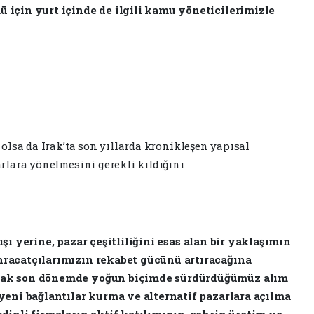
 için yurt içinde de ilgili kamu yöneticilerimizle
 olsa da Irak’ta son yıllarda kronikleşen yapısal
arlara yönelmesini gerekli kıldığını
ışı yerine, pazar çeşitliliğini esas alan bir yaklaşımın
hracatçılarımızın rekabet gücünü artıracağına
arak son dönemde yoğun biçimde sürdürdüğümüz alım
 yeni bağlantılar kurma ve alternatif pazarlara açılma
rdinli firmaların aktif katılımının, şehrin üretim ve