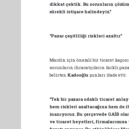
dikkat çektik. Bu sorunların çözümü
sürekli istişare halindeyiz.”
“Pazar çeşitliliği riskleri azaltır”
Mardin için önemli bir ticaret kapısı
sorunların ihracatçıların farklı paz
belirten
Kadooğlu
şunları ifade etti:
“Tek bir pazara odaklı ticaret anlay
hem riskleri azaltacağına hem de i
inanıyoruz. Bu çerçevede GAİB ol
ve ticaret heyetleri, firmalarımıza
fırsatı sunuyor. Bu etkinliklere Ma