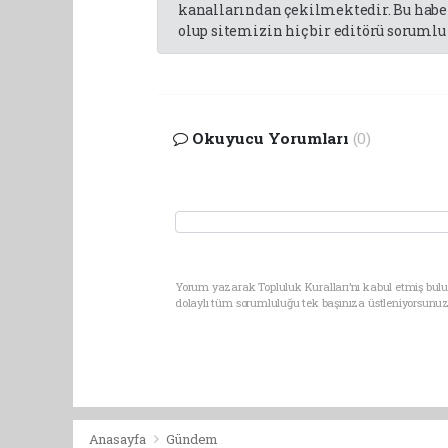
kanallarından çekilmektedir. Bu haber
olup sitemizin hiç bir editörü sorumlu 
Okuyucu Yorumları
(0)
Yorum yazarak Topluluk Kuralları’nı kabul etmiş bulu
dolaylı tüm sorumluluğu tek başınıza üstleniyorsunuz
Anasayfa
Gündem