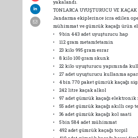
yakalandı.
TONLARCA UYUŞTURUCU VE KAÇAK Ü
Jandarma ekiplerince icra edilen op
mühimmat ve gümrük kaçağı ürün ele 
• 9 bin 443 adet uyuşturucu hap
• 112 gram metamfetamin
• 23 kilo 995 gram esrar
• 8 kilo 100 gram skunk
• 22 kilo uyuşturucu yapımında kul
• 27 adet uyuşturucu kullanma apar
• 4 bin 770 paket gümrük kaçağı sig
• 242 litre kaçak alkol
• 97 adet gümrük kaçağı elektronik
• 55 adet gümrük kaçağı akıllı cep t
• 36 adet gümrük kaçağı kol saati
• 5 bin 584 adet mühimmat
• 492 adet gümrük kaçağı torpil
• 419 adet gümrük kaçağı havai fişe