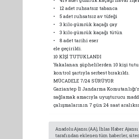
• 12 adet ruhsatsız tabanca
• 5 adet ruhsatsız av tüfeği
• 3 kilo gümrük kaçağı çay
• 3 kilo gümrük kaçağı tütün
• 8 adet tarihi eser
ele geçirildi.
10 KİŞİ TUTUKLANDI
Yakalanan şüphelilerden 10 kişi tutu
kontrol şartıyla serbest bırakıldı.
MÜCADELE 7/24 SÜRÜYOR
Gaziantep İl Jandarma Komutanlığı’
sağlamak amacıyla uyuşturucu madde 
çalışmalarının 7 gün 24 saat aralıks
Anadolu Ajansı (AA), İhlas Haber Ajansı
tarafından eklenen tüm haberler, sit