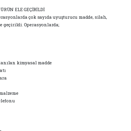
RÜN ELE GEÇİRİLDİ
erasyonlarda çok sayıda uyuşturucu madde, silah,
geçirildi. Operasyonlarda;
lanılan kimyasal madde
atı
ara
 malzeme
elefonu
k