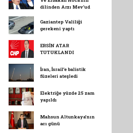
Ve Erbakan Hoca'nın
dilinden Arzı Mev'ud
Gaziantep Valiliği
gerekeni yaptı
ERSİN ATAR
TUTUKLANDI
İran, İsrail’e balistik
füzeleri ateşledi
Elektriğe yüzde 25 zam
yapıldı
Mahsun Altunkaya'nın
acı günü