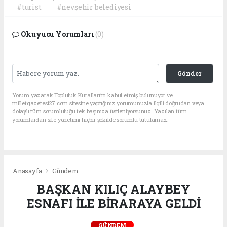
#turist
#nevşehir belediyesi
Okuyucu Yorumları
(0)
Gönder
Yorum yazarak Topluluk Kuralları’nı kabul etmiş bulunuyor ve
milletgazetesi27.com sitesine yaptığınız yorumunuzla ilgili doğrudan veya
dolaylı tüm sorumluluğu tek başınıza üstleniyorsunuz. Yazılan tüm
yorumlardan site yönetimi hiçbir şekilde sorumlu tutulamaz.
Anasayfa
Gündem
BAŞKAN KILIÇ ALAYBEY
ESNAFI İLE BİRARAYA GELDİ
GÜNDEM