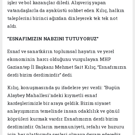
işler ve bol kazançlar diledi. Alışveriş yapan
vatandaşlarla da ayaküstü sohbet eden Kılıç, halkın
taleplerini birinci ağızdan dinleyerek tek tek not
aldı.
"ESNAFIMIZIN NABZINI TUTUYORUZ"
Esnaf ve sanatkârın toplumsal hayatın ve yerel
ekonominin harcı olduğunu vurgulayan MHP
Gaziantep İl Başkanı Mehmet Sait Kılıç, “Esnafımızın
derdi bizim derdimizdir” dedi.
Kılıç, konuşmasında şu ifadelere yer verdi: "Bugün
Alaybey Mahallesi'ndeki kıymetli esnaf
kardeşlerimizle bir araya geldik. Bizim siyaset
anlayışımızın temelinde insan odaklılık ve gönül
köprüleri kurmak vardır. Esnafımızın derdi bizim
derdimizdir. Onların memnuniyeti, refahı ve huzuru
için her platformda sesleri olmaya devam edeceğiz.