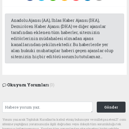
Anadolu Ajansı (AA), İhlas Haber Ajansı (İHA),
Demirören Haber Ajansı (DHA) ve diğer ajanslar
tarafından eklenen tüm haberler, sitemizin
editörlerinin müdahalesi olmadan ajans
kanallarından çekilmektedir. Bu haberlerde yer
alan hukuki muhataplar haberi geçen ajanslar olup
sitemizin hiç bir editörü sorumlu tutulamaz...
Okuyucu Yorumları
(0)
Gönder
Yorum yazarak Topluluk Kuralları’nı kabul etmiş bulunuyor ve milletgazetesi27.com
sitesine yaptığınız yorumunuzla ilgili doğrudan veya dolaylı tüm sorumluluğu tek
başınıza üstleniyorsunuz. Yazılan tüm yorumlardan site yönetimi hiçbir şekilde