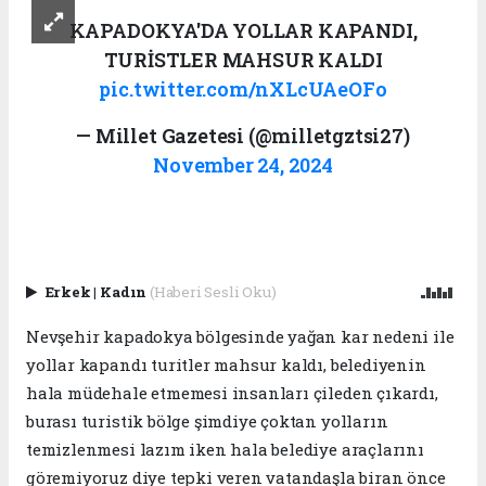
KAPADOKYA'DA YOLLAR KAPANDI,
TURİSTLER MAHSUR KALDI
pic.twitter.com/nXLcUAeOFo
— Millet Gazetesi (@milletgztsi27)
November 24, 2024
Erkek
|
Kadın
(Haberi Sesli Oku)
Nevşehir kapadokya bölgesinde yağan kar nedeni ile
yollar kapandı turitler mahsur kaldı, belediyenin
hala müdehale etmemesi insanları çileden çıkardı,
burası turistik bölge şimdiye çoktan yolların
temizlenmesi lazım iken hala belediye araçlarını
göremiyoruz diye tepki veren vatandaşla biran önce