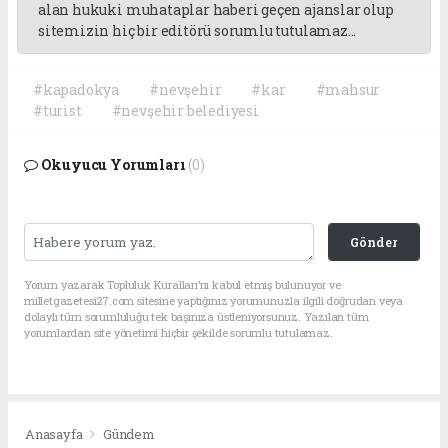
alan hukuki muhataplar haberi geçen ajanslar olup
sitemizin hiç bir editörü sorumlu tutulamaz...
#kapadokya
#nevşehir
#kar
#mahsur
#turist
#nevşehir belediyesi
Okuyucu Yorumları
(0)
Gönder
Yorum yazarak Topluluk Kuralları’nı kabul etmiş bulunuyor ve
milletgazetesi27.com sitesine yaptığınız yorumunuzla ilgili doğrudan veya
dolaylı tüm sorumluluğu tek başınıza üstleniyorsunuz. Yazılan tüm
yorumlardan site yönetimi hiçbir şekilde sorumlu tutulamaz.
Anasayfa
Gündem