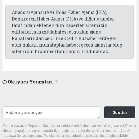
Anadolu Ajansı (AA), İhlas Haber Ajansı (İHA),
Demirören Haber Ajansı (DHA) ve diğer ajanslar
tarafından eklenen tüm haberler, sitemizin
editörlerinin müdahalesi olmadan ajans
kanallarından çekilmektedir. Bu haberlerde yer
alan hukuki muhataplar haberi geçen ajanslar olup
sitemizin hiç bir editörü sorumlu tutulamaz...
Okuyucu Yorumları
(0)
Gönder
Yorum yazarak Topluluk Kuralları’nı kabul etmiş bulunuyor ve milletgazetesi27.com
sitesine yaptığınız yorumunuzla ilgili doğrudan veya dolaylı tüm sorumluluğu tek
başınıza üstleniyorsunuz. Yazılan tüm yorumlardan site yönetimi hiçbir şekilde