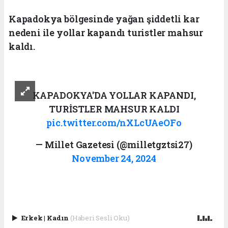
Kapadokya bölgesinde yağan şiddetli kar
nedeni ile yollar kapandı turistler mahsur
kaldı.
KAPADOKYA'DA YOLLAR KAPANDI,
TURİSTLER MAHSUR KALDI
pic.twitter.com/nXLcUAeOFo
— Millet Gazetesi (@milletgztsi27)
November 24, 2024
Erkek
|
Kadın
(Haberi Sesli Oku)