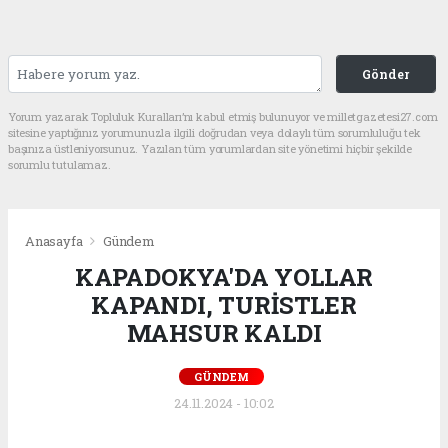
Gönder
Yorum yazarak Topluluk Kuralları’nı kabul etmiş bulunuyor ve milletgazetesi27.com
sitesine yaptığınız yorumunuzla ilgili doğrudan veya dolaylı tüm sorumluluğu tek
başınıza üstleniyorsunuz. Yazılan tüm yorumlardan site yönetimi hiçbir şekilde
sorumlu tutulamaz.
Anasayfa
Gündem
KAPADOKYA'DA YOLLAR
KAPANDI, TURİSTLER
MAHSUR KALDI
GÜNDEM
24.11.2024 - 10:02