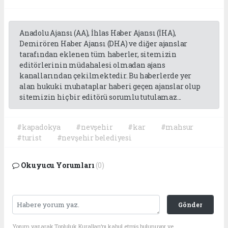
Anadolu Ajansı (AA), İhlas Haber Ajansı (İHA),
Demirören Haber Ajansı (DHA) ve diğer ajanslar
tarafından eklenen tüm haberler, sitemizin
editörlerinin müdahalesi olmadan ajans
kanallarından çekilmektedir. Bu haberlerde yer
alan hukuki muhataplar haberi geçen ajanslar olup
sitemizin hiç bir editörü sorumlu tutulamaz...
#kapadokya
#nevşehir
#kar
#mahsur
#turist
#nevşehir belediyesi
Okuyucu Yorumları
(0)
Gönder
Yorum yazarak Topluluk Kuralları’nı kabul etmiş bulunuyor ve