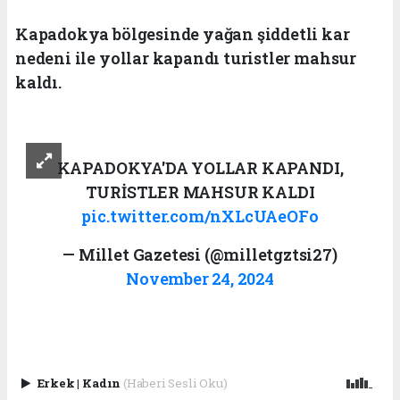
Kapadokya bölgesinde yağan şiddetli kar
nedeni ile yollar kapandı turistler mahsur
kaldı.
KAPADOKYA'DA YOLLAR KAPANDI,
TURİSTLER MAHSUR KALDI
pic.twitter.com/nXLcUAeOFo
— Millet Gazetesi (@milletgztsi27)
November 24, 2024
Erkek
|
Kadın
(Haberi Sesli Oku)