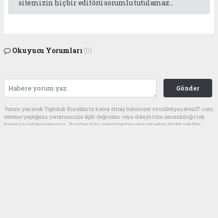
sitemizin hiç bir editörü sorumlu tutulamaz...
Okuyucu Yorumları
(0)
Gönder
Yorum yazarak Topluluk Kuralları’nı kabul etmiş bulunuyor ve milletgazetesi27.com
sitesine yaptığınız yorumunuzla ilgili doğrudan veya dolaylı tüm sorumluluğu tek
başınıza üstleniyorsunuz. Yazılan tüm yorumlardan site yönetimi hiçbir şekilde
sorumlu tutulamaz.
haber paketi
haber scripti
haber yazılımı
Tüm hakları saklı tutulmaktadır.Copyright 2026©
Haber Yazılımı:
Web Aksiyon ®