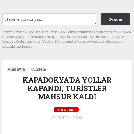
Gönder
Yorum yazarak Topluluk Kuralları’nı kabul etmiş bulunuyor ve milletgazetesi27.com
sitesine yaptığınız yorumunuzla ilgili doğrudan veya dolaylı tüm sorumluluğu tek
başınıza üstleniyorsunuz. Yazılan tüm yorumlardan site yönetimi hiçbir şekilde
sorumlu tutulamaz.
Anasayfa
Gündem
KAPADOKYA'DA YOLLAR
KAPANDI, TURİSTLER
MAHSUR KALDI
GÜNDEM
24.11.2024 - 10:02