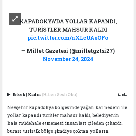
KAPADOKYA'DA YOLLAR KAPANDI,
TURİSTLER MAHSUR KALDI
pic.twitter.com/nXLcUAeOFo
— Millet Gazetesi (@milletgztsi27)
November 24, 2024
Erkek
|
Kadın
(Haberi Sesli Oku)
Nevşehir kapadokya bölgesinde yağan kar nedeni ile
yollar kapandı turitler mahsur kaldı, belediyenin
hala müdehale etmemesi insanları çileden çıkardı,
burası turistik bölge şimdiye çoktan yolların