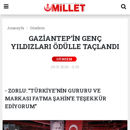
Anasayfa
Gündem
GAZİANTEP’İN GENÇ
YILDIZLARI ÖDÜLLE TAÇLANDI
GÜNDEM
29.01.2026 - 11:53
- ZORLU: “TÜRKİYE’NİN GURURU VE
MARKASI FATMA ŞAHİN’E TEŞEKKÜR
EDİYORUM”