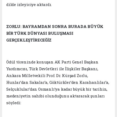
dilde izleyiciye aktardı.
ZORLU: BAYRAMDAN SONRA BURADA BÜYÜK
BİR TÜRK DÜNYASI BULUŞMASI
GERÇEKLEŞTİRECEĞİZ
Ödül töreninde konuşan AK Parti Genel Başkan
Yardımcısı, Türk Devletleri ile İlişkiler Başkanı,
Ankara Milletvekili Prof. Dr. Kürşad Zorlu,
Hunlar’dan Sakalar’a, Göktürkler’den Karahanlılar’a,
Selçuklular’dan Osmanlı’ya kadar büyük bir tarihin,
medeniyetin sahibi olunduğunu aktararak şunları
söyledi: