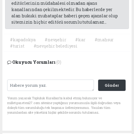
editörlerinin müdahalesi olmadan ajans
kanallarından çekilmektedir. Bu haberlerde yer
alan hukuki muhataplar haberi geçen ajanslar olup
sitemizin hiç bir editörü sorumlu tutulamaz...
#kapadokya
#nevşehir
#kar
#mahsur
#turist
#nevşehir belediyesi
Okuyucu Yorumları
(0)
Gönder
Yorum yazarak Topluluk Kuralları’nı kabul etmiş bulunuyor ve
milletgazetesi27.com sitesine yaptığınız yorumunuzla ilgili doğrudan veya
dolaylı tüm sorumluluğu tek başınıza üstleniyorsunuz. Yazılan tüm
yorumlardan site yönetimi hiçbir şekilde sorumlu tutulamaz.