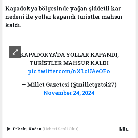
Kapadokya bölgesinde yağan şiddetli kar
nedeni ile yollar kapandı turistler mahsur
kaldı.
KAPADOKYA'DA YOLLAR KAPANDI,
TURİSTLER MAHSUR KALDI
pic.twitter.com/nXLcUAeOFo
— Millet Gazetesi (@milletgztsi27)
November 24, 2024
Erkek
|
Kadın
(Haberi Sesli Oku)