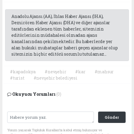
Anadolu Ajansı (AA), İhlas Haber Ajansı (İHA),
Demirören Haber Ajansı (DHA) ve diğer ajanslar
tarafından eklenen tüm haberler, sitemizin
editörlerinin müdahalesi olmadan ajans
kanallarından çekilmektedir. Bu haberlerde yer
alan hukuki muhataplar haberi geçen ajanslar olup
sitemizin hiç bir editörü sorumlu tutulamaz...
#kapadokya
#nevşehir
#kar
#mahsur
#turist
#nevşehir belediyesi
Okuyucu Yorumları
(0)
Gönder
Yorum yazarak Topluluk Kuralları’nı kabul etmiş bulunuyor ve