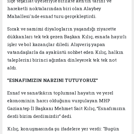
ilçe teşkilat üyeleriyle birlikte kentin tarihi ve
hareketli noktalarından biri olan Alaybey
Mahallesi'nde esnaf turu gerçekleştirdi.
Sıcak ve samimi diyalogların yaşandığı ziyarette
dükkanları tek tek gezen Başkan Kılıç, esnafa hayırlı
işler ve bol kazançlar diledi. Alışveriş yapan
vatandaşlarla da ayaküstü sohbet eden Kılıç, halkın
taleplerini birinci ağızdan dinleyerek tek tek not
aldı.
"ESNAFIMIZIN NABZINI TUTUYORUZ"
Esnaf ve sanatkârın toplumsal hayatın ve yerel
ekonominin harcı olduğunu vurgulayan MHP
Gaziantep İl Başkanı Mehmet Sait Kılıç, “Esnafımızın
derdi bizim derdimizdir” dedi.
Kılıç, konuşmasında şu ifadelere yer verdi: "Bugün