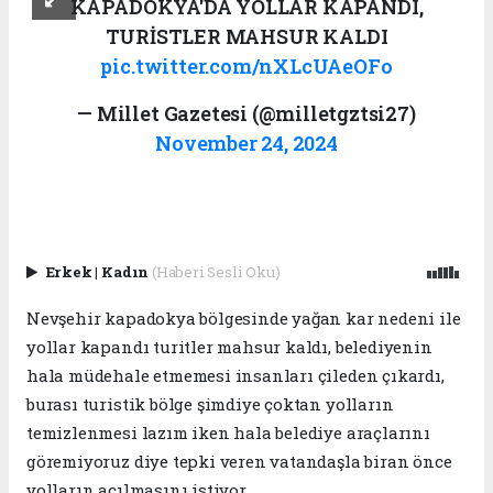
KAPADOKYA'DA YOLLAR KAPANDI,
TURİSTLER MAHSUR KALDI
pic.twitter.com/nXLcUAeOFo
— Millet Gazetesi (@milletgztsi27)
November 24, 2024
Erkek
|
Kadın
(Haberi Sesli Oku)
Nevşehir kapadokya bölgesinde yağan kar nedeni ile
yollar kapandı turitler mahsur kaldı, belediyenin
hala müdehale etmemesi insanları çileden çıkardı,
burası turistik bölge şimdiye çoktan yolların
temizlenmesi lazım iken hala belediye araçlarını
göremiyoruz diye tepki veren vatandaşla biran önce
yolların açılmasını istiyor.