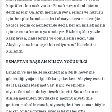
köprüleri kurmak vardır. Esnafımızın derdi bizim
derdimizdir. Onların memnuniyeti, refahı ve huzuru
için her platformda sesleri olmaya devam edeceğiz.
Sadece seçim dönemlerinde değil, her an milletimizin
içinde, esnafımızın yanındayız. Bizleri güler yüzle
karşılayan, hanelerini ve gönüllerini açan tüm
Alaybey esnafına teşekkür ediyorum." İfadelerini
kullandı.
ESNAFTAN BAŞKAN KILIÇ’A YOĞUN İLGİ
Esnafın ve mahalle sakinlerinin MHP heyetine
gösterdiği yoğun ilgi dikkat çekerken, Alaybey esnafı
da İl Başkanı Mehmet Sait Kılıç ve ekibine
ziyaretlerinden dolayı teşekkür etti. Sorunlarının
dinlenmesinden duydukları memnuniyeti dile
getiren mahalle esnafı, siyasetçileri her zaman böyle
halkın içinde görmek istediklerini belirtti.