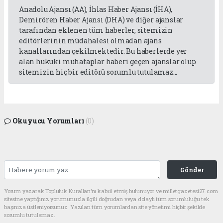
Anadolu Ajansı (AA), İhlas Haber Ajansı (İHA),
Demirören Haber Ajansı (DHA) ve diğer ajanslar
tarafından eklenen tüm haberler, sitemizin
editörlerinin müdahalesi olmadan ajans
kanallarından çekilmektedir. Bu haberlerde yer
alan hukuki muhataplar haberi geçen ajanslar olup
sitemizin hiç bir editörü sorumlu tutulamaz...
Okuyucu Yorumları
(0)
Gönder
Yorum yazarak Topluluk Kuralları’nı kabul etmiş bulunuyor ve milletgazetesi27.com
sitesine yaptığınız yorumunuzla ilgili doğrudan veya dolaylı tüm sorumluluğu tek
başınıza üstleniyorsunuz. Yazılan tüm yorumlardan site yönetimi hiçbir şekilde
sorumlu tutulamaz.