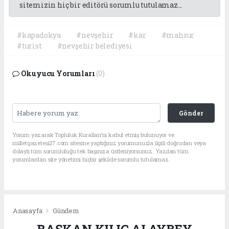
sitemizin hiç bir editörü sorumlu tutulamaz...
#kapadokya
#nevşehir
#kar
#mahsur
#turist
#nevşehir belediyesi
Okuyucu Yorumları
(0)
Gönder
Yorum yazarak Topluluk Kuralları’nı kabul etmiş bulunuyor ve
milletgazetesi27.com sitesine yaptığınız yorumunuzla ilgili doğrudan veya
dolaylı tüm sorumluluğu tek başınıza üstleniyorsunuz. Yazılan tüm
yorumlardan site yönetimi hiçbir şekilde sorumlu tutulamaz.
Anasayfa
Gündem