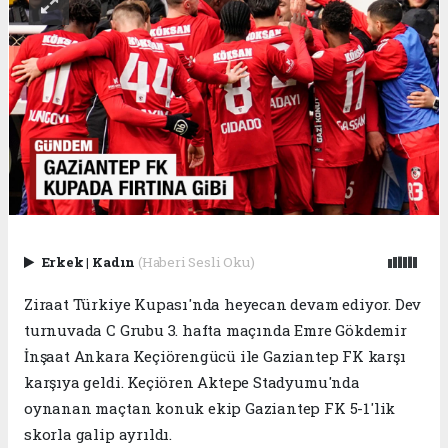
Erkek
|
Kadın
(Haberi Sesli Oku)
Ziraat Türkiye Kupası'nda heyecan devam ediyor. Dev
turnuvada C Grubu 3. hafta maçında Emre Gökdemir
İnşaat Ankara Keçiörengücü ile Gaziantep FK karşı
karşıya geldi. Keçiören Aktepe Stadyumu'nda
oynanan maçtan konuk ekip Gaziantep FK 5-1'lik
skorla galip ayrıldı.