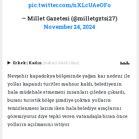
pic.twitter.com/nXLcUAeOFo
— Millet Gazetesi (@milletgztsi27)
November 24, 2024
Erkek
|
Kadın
(Haberi Sesli Oku)
Nevşehir kapadokya bölgesinde yağan kar nedeni ile
yollar kapandı turitler mahsur kaldı, belediyenin
hala müdehale etmemesi insanları çileden çıkardı,
burası turistik bölge şimdiye çoktan yolların
temizlenmesi lazım iken hala belediye araçlarını
göremiyoruz diye tepki veren vatandaşla biran önce
yolların açılmasını istiyor.