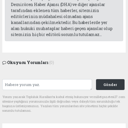
Demirören Haber Ajansı (DHA) ve diğer ajanslar
tarafından eklenen tüm haberler, sitemizin
editörlerinin müdahalesi olmadan ajans
kanallarından çekilmektedir. Bu haberlerde yer
alan hukuki muhataplar haberi geçen ajanslar olup
sitemizin hiç bir editörü sorumlu tutulamaz...
Okuyucu Yorumları
(0)
Gönder
Yorum yazarak Topluluk Kuralları’nı kabul etmiş bulunuyor ve milletgazetesi27.com
sitesine yaptığınız yorumunuzla ilgili doğrudan veya dolaylı tüm sorumluluğu tek
başınıza üstleniyorsunuz. Yazılan tüm yorumlardan site yönetimi hiçbir şekilde
sorumlu tutulamaz.