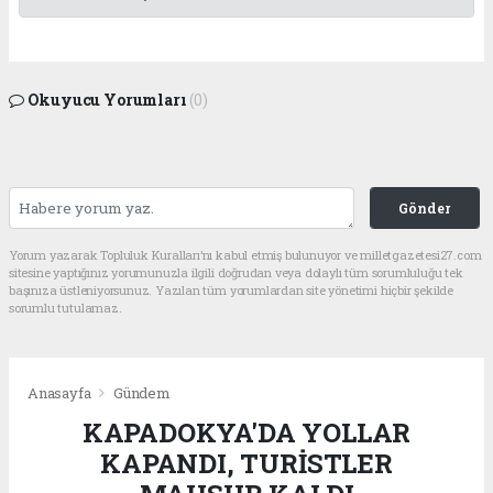
Okuyucu Yorumları
(0)
Gönder
Yorum yazarak Topluluk Kuralları’nı kabul etmiş bulunuyor ve milletgazetesi27.com
sitesine yaptığınız yorumunuzla ilgili doğrudan veya dolaylı tüm sorumluluğu tek
başınıza üstleniyorsunuz. Yazılan tüm yorumlardan site yönetimi hiçbir şekilde
sorumlu tutulamaz.
Anasayfa
Gündem
KAPADOKYA'DA YOLLAR
KAPANDI, TURİSTLER