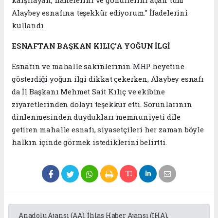
karşılayan, hanelerini ve gönüllerini açan tüm
Alaybey esnafına teşekkür ediyorum." İfadelerini
kullandı.
ESNAFTAN BAŞKAN KILIÇ’A YOĞUN İLGİ
Esnafın ve mahalle sakinlerinin MHP heyetine
gösterdiği yoğun ilgi dikkat çekerken, Alaybey esnafı
da İl Başkanı Mehmet Sait Kılıç ve ekibine
ziyaretlerinden dolayı teşekkür etti. Sorunlarının
dinlenmesinden duydukları memnuniyeti dile
getiren mahalle esnafı, siyasetçileri her zaman böyle
halkın içinde görmek istediklerini belirtti.
Anadolu Ajansı (AA), İhlas Haber Ajansı (İHA),