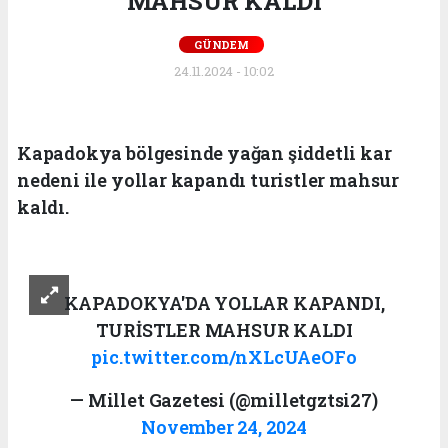
MAHSUR KALDI
GÜNDEM
24.11.2024 - 10:02
Kapadokya bölgesinde yağan şiddetli kar
nedeni ile yollar kapandı turistler mahsur
kaldı.
KAPADOKYA'DA YOLLAR KAPANDI,
TURİSTLER MAHSUR KALDI
pic.twitter.com/nXLcUAeOFo
— Millet Gazetesi (@milletgztsi27)
November 24, 2024