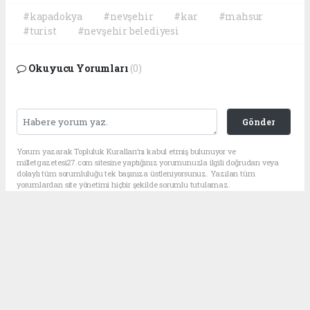
#kapadokya
#nevşehir
#kar
#mahsur
#turist
#nevşehir belediyesi
Okuyucu Yorumları
(0)
Gönder
Yorum yazarak Topluluk Kuralları’nı kabul etmiş bulunuyor ve
milletgazetesi27.com sitesine yaptığınız yorumunuzla ilgili doğrudan veya
dolaylı tüm sorumluluğu tek başınıza üstleniyorsunuz. Yazılan tüm
yorumlardan site yönetimi hiçbir şekilde sorumlu tutulamaz.
haber paketi
haber scripti
haber yazılımı
Tüm hakları saklı tutulmaktadır.Copyright 2026©