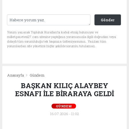
Gönder
Yorum yazarak Topluluk Kuralları’nı kabul etmiş bulunuyor ve
milletgazetesi27.com sitesine yaptığınız yorumunuzla ilgili doğrudan veya
dolaylı tüm sorumluluğu tek başınıza üstleniyorsunuz. Yazılan tüm
yorumlardan site yönetimi hiçbir şekilde sorumlu tutulamaz.
Anasayfa
Gündem
BAŞKAN KILIÇ ALAYBEY
ESNAFI İLE BİRARAYA GELDİ
GÜNDEM
16.07.2026 - 11:02