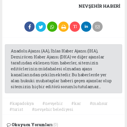
NEVŞEHIR HABERİ
Anadolu Ajansı (AA), İhlas Haber Ajansı (İHA),
Demirören Haber Ajansı (DHA) ve diğer ajanslar
tarafından eklenen tüm haberler, sitemizin
editörlerinin müdahalesi olmadan ajans
kanallarından çekilmektedir. Bu haberlerde yer
alan hukuki muhataplar haberi geçen ajanslar olup
sitemizin hiç bir editörü sorumlu tutulamaz...
#kapadokya
#nevşehir
#kar
#mahsur
#turist
#nevşehir belediyesi
Okuyucu Yorumları
(0)