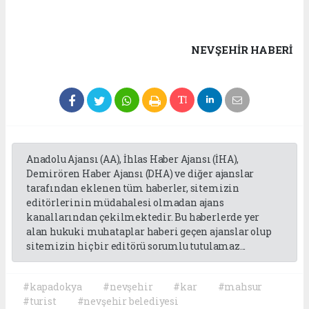
NEVŞEHIR HABERİ
Anadolu Ajansı (AA), İhlas Haber Ajansı (İHA),
Demirören Haber Ajansı (DHA) ve diğer ajanslar
tarafından eklenen tüm haberler, sitemizin
editörlerinin müdahalesi olmadan ajans
kanallarından çekilmektedir. Bu haberlerde yer
alan hukuki muhataplar haberi geçen ajanslar olup
sitemizin hiç bir editörü sorumlu tutulamaz...
#kapadokya
#nevşehir
#kar
#mahsur
#turist
#nevşehir belediyesi