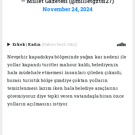
— Millet Gazetesi (@milletgztsi27)
November 24, 2024
Erkek
|
Kadın
(Haberi Sesli Oku)
Nevşehir kapadokya bölgesinde yağan kar nedeni ile
yollar kapandı turitler mahsur kaldı, belediyenin
hala müdehale etmemesi insanları çileden çıkardı,
burası turistik bölge şimdiye çoktan yolların
temizlenmesi lazım iken hala belediye araçlarını
göremiyoruz diye tepki veren vatandaşla biran önce
yolların açılmasını istiyor.