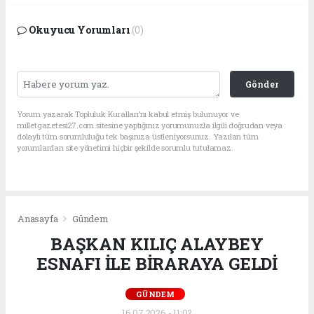
Okuyucu Yorumları
(0)
Gönder
Yorum yazarak Topluluk Kuralları’nı kabul etmiş bulunuyor ve
milletgazetesi27.com sitesine yaptığınız yorumunuzla ilgili doğrudan veya
dolaylı tüm sorumluluğu tek başınıza üstleniyorsunuz. Yazılan tüm
yorumlardan site yönetimi hiçbir şekilde sorumlu tutulamaz.
Anasayfa
Gündem
BAŞKAN KILIÇ ALAYBEY
ESNAFI İLE BİRARAYA GELDİ
GÜNDEM
16.07.2026 - 11:02