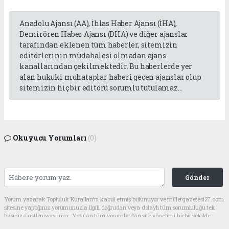
Anadolu Ajansı (AA), İhlas Haber Ajansı (İHA),
Demirören Haber Ajansı (DHA) ve diğer ajanslar
tarafından eklenen tüm haberler, sitemizin
editörlerinin müdahalesi olmadan ajans
kanallarından çekilmektedir. Bu haberlerde yer
alan hukuki muhataplar haberi geçen ajanslar olup
sitemizin hiç bir editörü sorumlu tutulamaz...
Okuyucu Yorumları
(0)
Gönder
Yorum yazarak Topluluk Kuralları’nı kabul etmiş bulunuyor ve milletgazetesi27.com
sitesine yaptığınız yorumunuzla ilgili doğrudan veya dolaylı tüm sorumluluğu tek
başınıza üstleniyorsunuz. Yazılan tüm yorumlardan site yönetimi hiçbir şekilde
sorumlu tutulamaz.