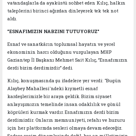
vatandaşlarla da ayaküstü sohbet eden Kılıç, halkın
taleplerini birinci ağızdan dinleyerek tek tek not
aldı.
"ESNAFIMIZIN NABZINI TUTUYORUZ"
Esnaf ve sanatkârın toplumsal hayatın ve yerel
ekonominin harcı olduğunu vurgulayan MHP
Gaziantep İl Başkanı Mehmet Sait Kılıç, “Esnafımızın
derdi bizim derdimizdir” dedi.
Kılıç, konuşmasında şu ifadelere yer verdi: "Bugün
Alaybey Mahallesi'ndeki kıymetli esnaf
kardeşlerimizle bir araya geldik. Bizim siyaset
anlayışımızın temelinde insan odaklılık ve gönül
köprüleri kurmak vardır. Esnafımızın derdi bizim
derdimizdir. Onların memnuniyeti, refahı ve huzuru
için her platformda sesleri olmaya devam edeceğiz.
Sadece seçim dönemlerinde değil, her an milletimizin