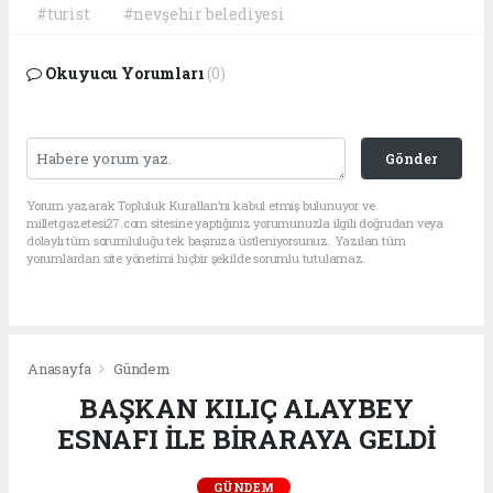
#turist
#nevşehir belediyesi
Okuyucu Yorumları
(0)
Gönder
Yorum yazarak Topluluk Kuralları’nı kabul etmiş bulunuyor ve
milletgazetesi27.com sitesine yaptığınız yorumunuzla ilgili doğrudan veya
dolaylı tüm sorumluluğu tek başınıza üstleniyorsunuz. Yazılan tüm
yorumlardan site yönetimi hiçbir şekilde sorumlu tutulamaz.
Anasayfa
Gündem
BAŞKAN KILIÇ ALAYBEY
ESNAFI İLE BİRARAYA GELDİ
GÜNDEM