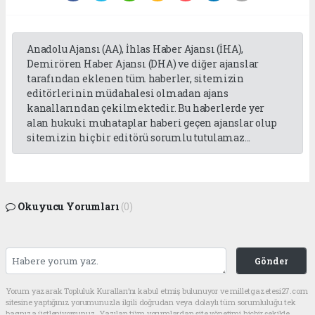
Anadolu Ajansı (AA), İhlas Haber Ajansı (İHA),
Demirören Haber Ajansı (DHA) ve diğer ajanslar
tarafından eklenen tüm haberler, sitemizin
editörlerinin müdahalesi olmadan ajans
kanallarından çekilmektedir. Bu haberlerde yer
alan hukuki muhataplar haberi geçen ajanslar olup
sitemizin hiç bir editörü sorumlu tutulamaz...
Okuyucu Yorumları
(0)
Gönder
Yorum yazarak Topluluk Kuralları’nı kabul etmiş bulunuyor ve milletgazetesi27.com
sitesine yaptığınız yorumunuzla ilgili doğrudan veya dolaylı tüm sorumluluğu tek
başınıza üstleniyorsunuz. Yazılan tüm yorumlardan site yönetimi hiçbir şekilde