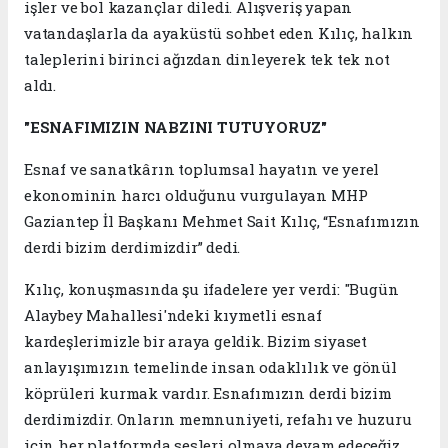
işler ve bol kazançlar diledi. Alışveriş yapan
vatandaşlarla da ayaküstü sohbet eden Kılıç, halkın
taleplerini birinci ağızdan dinleyerek tek tek not
aldı.
"ESNAFIMIZIN NABZINI TUTUYORUZ"
Esnaf ve sanatkârın toplumsal hayatın ve yerel
ekonominin harcı olduğunu vurgulayan MHP
Gaziantep İl Başkanı Mehmet Sait Kılıç, “Esnafımızın
derdi bizim derdimizdir” dedi.
Kılıç, konuşmasında şu ifadelere yer verdi: "Bugün
Alaybey Mahallesi'ndeki kıymetli esnaf
kardeşlerimizle bir araya geldik. Bizim siyaset
anlayışımızın temelinde insan odaklılık ve gönül
köprüleri kurmak vardır. Esnafımızın derdi bizim
derdimizdir. Onların memnuniyeti, refahı ve huzuru
için her platformda sesleri olmaya devam edeceğiz.