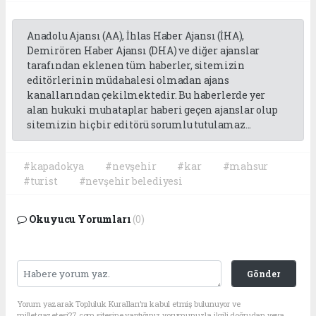
Anadolu Ajansı (AA), İhlas Haber Ajansı (İHA),
Demirören Haber Ajansı (DHA) ve diğer ajanslar
tarafından eklenen tüm haberler, sitemizin
editörlerinin müdahalesi olmadan ajans
kanallarından çekilmektedir. Bu haberlerde yer
alan hukuki muhataplar haberi geçen ajanslar olup
sitemizin hiç bir editörü sorumlu tutulamaz...
#kapadokya
#nevşehir
#kar
#mahsur
#turist
#nevşehir belediyesi
Okuyucu Yorumları
(0)
Gönder
Yorum yazarak Topluluk Kuralları’nı kabul etmiş bulunuyor ve
milletgazetesi27.com sitesine yaptığınız yorumunuzla ilgili doğrudan veya