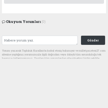
Okuyucu Yorumları
(0)
Gönder
Yorum yazarak Topluluk Kuralları’nı kabul etmiş bulunuyor ve milletgazetesi27.com
sitesine yaptığınız yorumunuzla ilgili doğrudan veya dolaylı tüm sorumluluğu tek
başınıza üstleniyorsunuz. Yazılan tüm yorumlardan site yönetimi hiçbir şekilde
sorumlu tutulamaz.
haber paketi
haber scripti
haber yazılımı
Tüm hakları saklı tutulmaktadır.Copyright 2026©
Haber Yazılımı:
Web Aksiyon ®