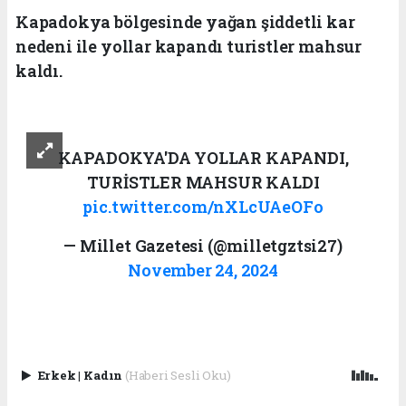
Kapadokya bölgesinde yağan şiddetli kar
nedeni ile yollar kapandı turistler mahsur
kaldı.
KAPADOKYA'DA YOLLAR KAPANDI,
TURİSTLER MAHSUR KALDI
pic.twitter.com/nXLcUAeOFo
— Millet Gazetesi (@milletgztsi27)
November 24, 2024
Erkek
|
Kadın
(Haberi Sesli Oku)