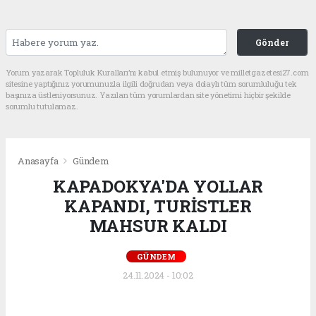
Gönder
Yorum yazarak Topluluk Kuralları’nı kabul etmiş bulunuyor ve milletgazetesi27.com
sitesine yaptığınız yorumunuzla ilgili doğrudan veya dolaylı tüm sorumluluğu tek
başınıza üstleniyorsunuz. Yazılan tüm yorumlardan site yönetimi hiçbir şekilde
sorumlu tutulamaz.
Anasayfa
Gündem
KAPADOKYA'DA YOLLAR
KAPANDI, TURİSTLER
MAHSUR KALDI
GÜNDEM
24.11.2024 - 10:02