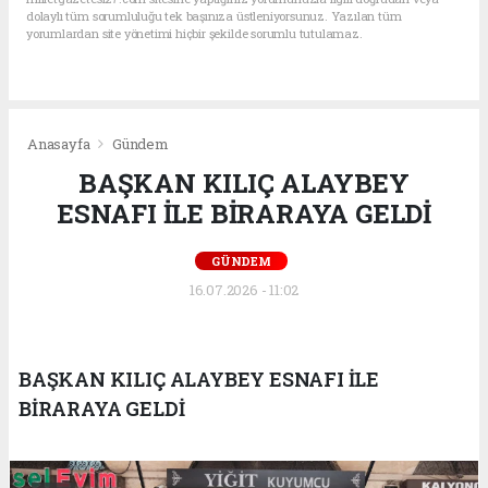
dolaylı tüm sorumluluğu tek başınıza üstleniyorsunuz. Yazılan tüm
yorumlardan site yönetimi hiçbir şekilde sorumlu tutulamaz.
Anasayfa
Gündem
BAŞKAN KILIÇ ALAYBEY
ESNAFI İLE BİRARAYA GELDİ
GÜNDEM
16.07.2026 - 11:02
BAŞKAN KILIÇ ALAYBEY ESNAFI İLE
BİRARAYA GELDİ