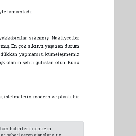
yle tamamladı:
yakkabıcılar sıkışmış. Nakliyeciler
kışmış. En çok sıkıntı yaşanan durum
fazla dükkan yapmamız, kümeleşmemiz
aşk olanın şehri gülistan olun. Bunu
, işletmelerin modern ve planlı bir
n tüm haberler, sitemizin
r haberi geçen ajanslar olup