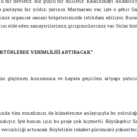
lü bir devletiz. Biz güçlü bir milletiz. Kalkınmayı Anadolu
a parlayan bir yıldız, yarının Marmarası var, işte o şehir G
imiz organize sanayi bölgelerimizde istihdam ediliyor. Bura
ısı elde eden sanayicilerimiz, girişimcilerimiz var. Onlar biz
TÖRLERDE VERİMLİLİĞİ ARTIRACAK”
gün güçlenen konumuna ve hayata geçirilen altyapı yatırı
ında tüm esnafımızı da kümelenme anlayışıyla bu yolculuğa 
şmalıyız. İşte bunun için bu proje çok kıymetli. Büyükşehir 
erimliliği artıracak. Böylelikle rekabet gücümüzü yükseltec