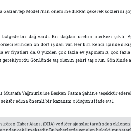
Gaziantep Modeli’nin önemine dikkat çekerek sözlerini şö
u bölgede bir dağ vardı. Bir dağdan üretim merkezi çıktı. A
 dorsecilerinden on dört iş dalı var. Her biri kendi içinde sı
ı da ev fiyatları da. O yüzden çok fazla ev yapmamız, çok 
z gerekiyordu. Gönlünde taş olanın şehri taş olun. Gönlünde 
nı Mustafa Yağmurlu ise Başkan Fatma Şahin’e teşekkür ederek
 sektör adına önemli bir kazanım olduğunu ifade etti.
emirören Haber Ajansı (DHA) ve diğer ajanslar tarafından eklene
rından çekilmektedir. Bu haberlerde yer alan hukuki muhatapla