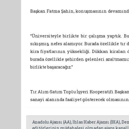
Başkan Fatma Şahin, konuşmasının devamında 
“Üniversiteyle birlikte bir çalışma yaptık. B
sıkışmış, nefes alamıyor. Burada özellikle tır
kira fiyatlarının yüksekliği. Dükkan kiralar
burada özellikle şehirden gelenleri azaltmamı
birlikte başaracağız.”
Tır Alım-Satım Toplu İşyeri Kooperatifi Başka
sanayi alanında faaliyet gösterecek olmasının
Anadolu Ajansı (AA), İhlas Haber Ajansı (İHA), D
editörlerinin müdahalesi olmadan ajans kanalla