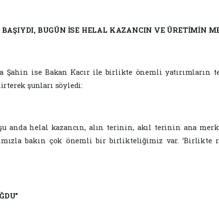
N BAŞIYDI, BUGÜN İSE HELAL KAZANCIN VE ÜRETİMİN M
 Şahin ise Bakan Kacır ile birlikte önemli yatırımların 
lirterek şunları söyledi:
u anda helal kazancın, alın terinin, akıl terinin ana merke
ızla bakın çok önemli bir birlikteliğimiz var. ‘Birlikte r
OĞDU”