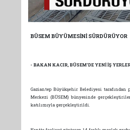
BÜSEM BÜYÜMESİNİ SÜRDÜRÜYOR
- BAKAN KACIR, BÜSEM'DE YENİ İŞ YERLE
Gaziantep Büyükşehir Belediyesi tarafından 
Merkezi (BÜSEM) bünyesinde gerçekleştirile
katılımıyla gerçekleştirildi.
Kentte faaliyet gösteren 14 farklı meslek gru