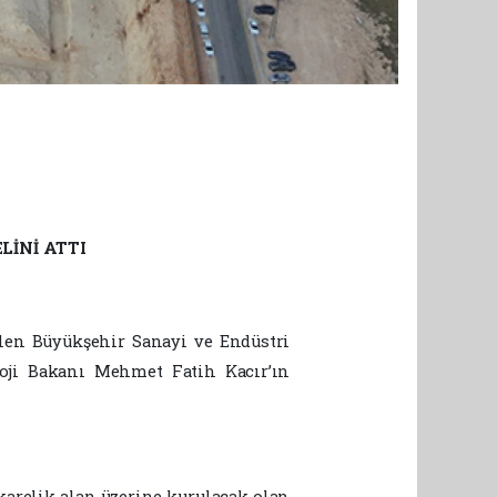
LİNİ ATTI
ülen Büyükşehir Sanayi ve Endüstri
loji Bakanı Mehmet Fatih Kacır’ın
karelik alan üzerine kurulacak olan