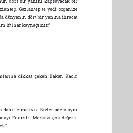
'nun dört bir yanını kapsayacak bir
aziantep. Gaziantep'te yedi organize
da dünyanın dört bir yanına ihracat
im iftihar kaynağımız.”
mlarına dikkat çeken Bakan Kacır,
dahil etmeliyiz. Bizler adeta aynı
Sanayi Endüstri Merkezi çok değerli.
ek.”