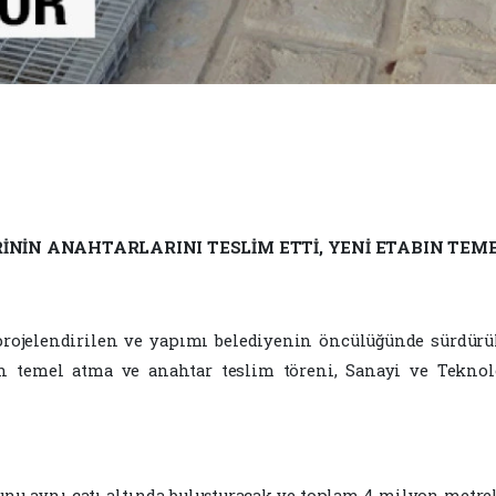
RİNİN ANAHTARLARINI TESLİM ETTİ, YENİ ETABIN TEME
projelendirilen ve yapımı belediyenin öncülüğünde sürdür
n temel atma ve anahtar teslim töreni, Sanayi ve Tekno
bunu aynı çatı altında buluşturacak ve toplam 4 milyon metre