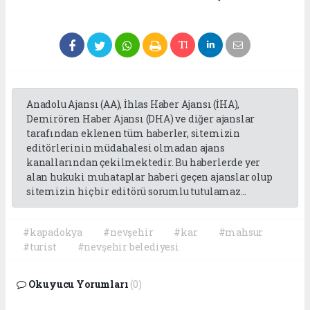
Anadolu Ajansı (AA), İhlas Haber Ajansı (İHA),
Demirören Haber Ajansı (DHA) ve diğer ajanslar
tarafından eklenen tüm haberler, sitemizin
editörlerinin müdahalesi olmadan ajans
kanallarından çekilmektedir. Bu haberlerde yer
alan hukuki muhataplar haberi geçen ajanslar olup
sitemizin hiç bir editörü sorumlu tutulamaz...
#kapadokya
#nevşehir
#kar
#mahsur
#turist
#nevşehir belediyesi
Okuyucu Yorumları
(0)