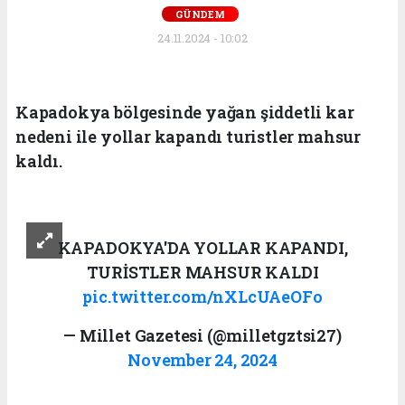
GÜNDEM
24.11.2024 - 10:02
Kapadokya bölgesinde yağan şiddetli kar
nedeni ile yollar kapandı turistler mahsur
kaldı.
KAPADOKYA'DA YOLLAR KAPANDI,
TURİSTLER MAHSUR KALDI
pic.twitter.com/nXLcUAeOFo
— Millet Gazetesi (@milletgztsi27)
November 24, 2024