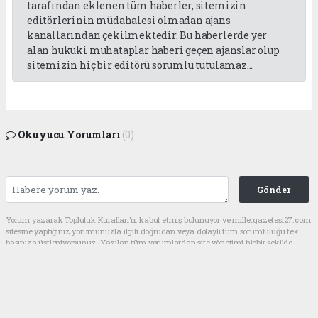
tarafından eklenen tüm haberler, sitemizin
editörlerinin müdahalesi olmadan ajans
kanallarından çekilmektedir. Bu haberlerde yer
alan hukuki muhataplar haberi geçen ajanslar olup
sitemizin hiç bir editörü sorumlu tutulamaz...
Okuyucu Yorumları
(0)
Gönder
Yorum yazarak Topluluk Kuralları’nı kabul etmiş bulunuyor ve milletgazetesi27.com
sitesine yaptığınız yorumunuzla ilgili doğrudan veya dolaylı tüm sorumluluğu tek
başınıza üstleniyorsunuz. Yazılan tüm yorumlardan site yönetimi hiçbir şekilde
sorumlu tutulamaz.