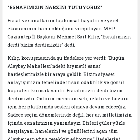
"ESNAFIMIZIN NABZINI TUTUYORUZ"
Esnaf ve sanatkârın toplumsal hayatın ve yerel
ekonominin harcı olduğunu vurgulayan MHP
Gaziantep İl Başkanı Mehmet Sait Kılıç, “Esnafımızın
derdi bizim derdimizdir” dedi.
Kılıç, konuşmasında şu ifadelere yer verdi: "Bugün
Alaybey Mahallesi'ndeki kıymetli esnaf
kardeşlerimizle bir araya geldik. Bizim siyaset
anlayışımızın temelinde insan odaklılık ve gönül
köprüleri kurmak vardır. Esnafımızın derdi bizim
derdimizdir. Onların memnuniyeti, refahı ve huzuru
için her platformda sesleri olmaya devam edeceğiz.
Sadece seçim dönemlerinde değil, her an milletimizin
içinde, esnafımızın yanındayız. Bizleri güler yüzle
karşılayan, hanelerini ve gönüllerini açan tüm
Alaybey esnafına teşekkür ediyorum." İfadelerini