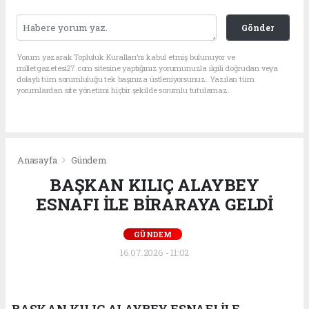
Gönder
Yorum yazarak Topluluk Kuralları’nı kabul etmiş bulunuyor ve
milletgazetesi27.com sitesine yaptığınız yorumunuzla ilgili doğrudan veya
dolaylı tüm sorumluluğu tek başınıza üstleniyorsunuz. Yazılan tüm
yorumlardan site yönetimi hiçbir şekilde sorumlu tutulamaz.
Anasayfa
Gündem
BAŞKAN KILIÇ ALAYBEY
ESNAFI İLE BİRARAYA GELDİ
GÜNDEM
16.07.2026 - 11:02
BAŞKAN KILIÇ ALAYBEY ESNAFI İLE