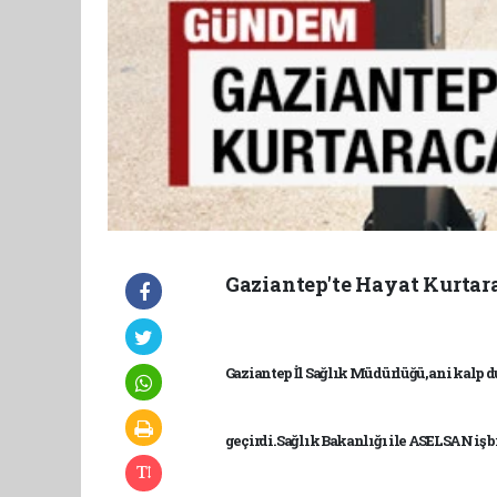
Gaziantep'te Hayat Kurta
Gaziantep İl Sağlık Müdürlüğü, ani kalp
geçirdi. Sağlık Bakanlığı ile ASELSAN iş b