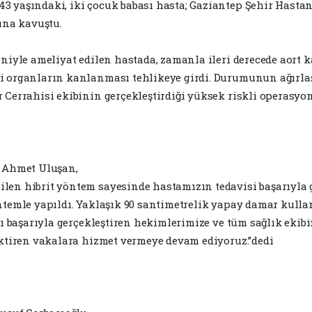
 yaşındaki, iki çocuk babası hasta; Gaziantep Şehir Hastane
ına kavuştu.
niyle ameliyat edilen hastada, zamanla ileri derecede aort ka
ti organların kanlanması tehlikeye girdi. Durumunun ağırla
 Cerrahisi ekibinin gerçekleştirdiği yüksek riskli operasyo
. Ahmet Uluşan,
en hibrit yöntem sayesinde hastamızın tedavisi başarıyla ge
öntemle yapıldı. Yaklaşık 90 santimetrelik yapay damar kull
arı başarıyla gerçekleştiren hekimlerimize ve tüm sağlık eki
ektiren vakalara hizmet vermeye devam ediyoruz.”dedi