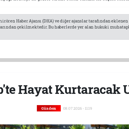
emirören Haber Ajansı (DHA) ve diğer ajanslar tarafından eklene
rından çekilmektedir. Bu haberlerde yer alan hukuki muhatapla
p'te Hayat Kurtaracak
08.07.2026 - 11:19
Gündem