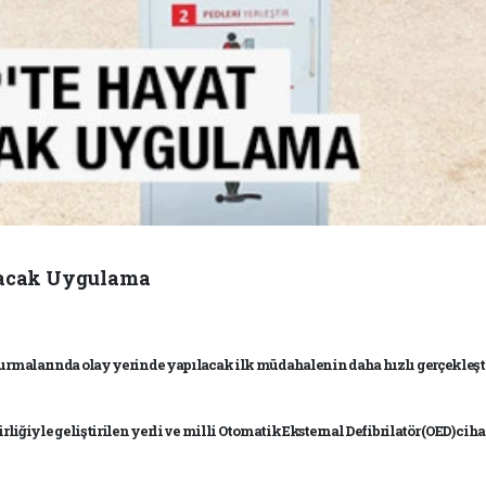
racak Uygulama
 durmalarında olay yerinde yapılacak ilk müdahalenin daha hızlı gerçekleş
irliğiyle geliştirilen yerli ve milli Otomatik Eksternal Defibrilatör (OED) c