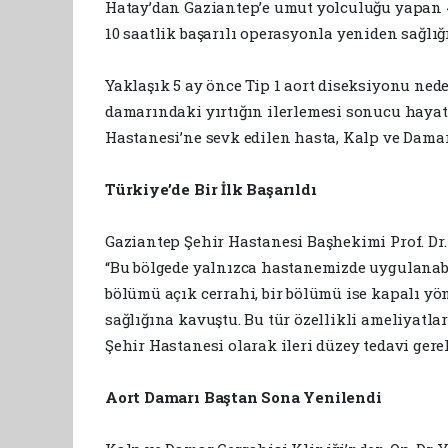
Hatay’dan Gaziantep’e umut yolculuğu yapan 43
10 saatlik başarılı operasyonla yeniden sağlığ
Yaklaşık 5 ay önce Tip 1 aort diseksiyonu nede
damarındaki yırtığın ilerlemesi sonucu haya
Hastanesi’ne sevk edilen hasta, Kalp ve Damar
Türkiye’de Bir İlk Başarıldı
Gaziantep Şehir Hastanesi Başhekimi Prof. Dr
“Bu bölgede yalnızca hastanemizde uygulanabil
bölümü açık cerrahi, bir bölümü ise kapalı y
sağlığına kavuştu. Bu tür özellikli ameliyatl
Şehir Hastanesi olarak ileri düzey tedavi ger
Aort Damarı Baştan Sona Yenilendi