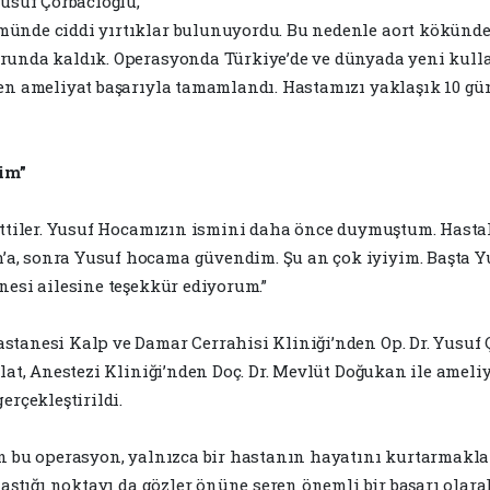
Yusuf Çorbacıoğlu,
ünde ciddi yırtıklar bulunuyordu. Bu nedenle aort kökünde
runda kaldık. Operasyonda Türkiye’de ve dünyada yeni kulla
en ameliyat başarıyla tamamlandı. Hastamızı yaklaşık 10 gün
im”
 ettiler. Yusuf Hocamızın ismini daha önce duymuştum. Hasta
a, sonra Yusuf hocama güvendim. Şu an çok iyiyim. Başta 
nesi ailesine teşekkür ediyorum.”
tanesi Kalp ve Damar Cerrahisi Kliniği’nden Op. Dr. Yusuf Ço
olat, Anestezi Kliniği’nden Doç. Dr. Mevlüt Doğukan ile amel
erçekleştirildi.
en bu operasyon, yalnızca bir hastanın hayatını kurtarmakla
laştığı noktayı da gözler önüne seren önemli bir başarı olarak