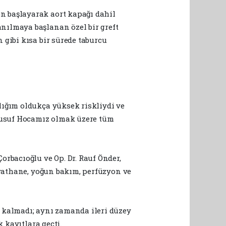
n başlayarak aort kapağı dahil
nılmaya başlanan özel bir greft
 gibi kısa bir sürede taburcu
lığım oldukça yüksek riskliydi ve
Yusuf Hocamız olmak üzere tüm
rbacıoğlu ve Op. Dr. Rauf Önder,
iyathane, yoğun bakım, perfüzyon ve
 kalmadı; aynı zamanda ileri düzey
 kayıtlara geçti.