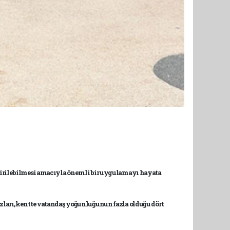
tirilebilmesi amacıyla önemli bir uygulamayı hayata
ihazları, kentte vatandaş yoğunluğunun fazla olduğu dört