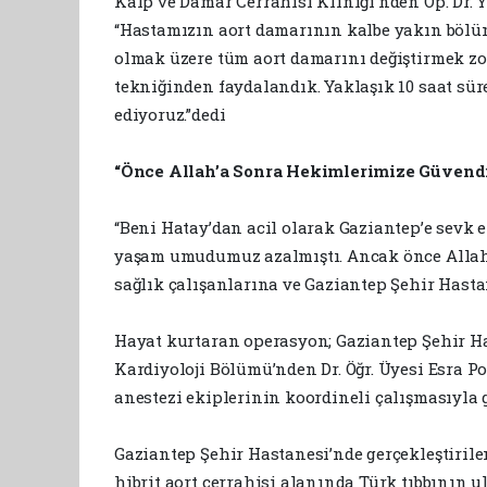
Kalp ve Damar Cerrahisi Kliniği’nden Op. Dr. 
“Hastamızın aort damarının kalbe yakın bölüm
olmak üzere tüm aort damarını değiştirmek zo
tekniğinden faydalandık. Yaklaşık 10 saat sür
ediyoruz.”dedi
“Önce Allah’a Sonra Hekimlerimize Güvend
“Beni Hatay’dan acil olarak Gaziantep’e sevk
yaşam umudumuz azalmıştı. Ancak önce Allah’
sağlık çalışanlarına ve Gaziantep Şehir Hasta
Hayat kurtaran operasyon; Gaziantep Şehir Has
Kardiyoloji Bölümü’nden Dr. Öğr. Üyesi Esra P
anestezi ekiplerinin koordineli çalışmasıyla g
Gaziantep Şehir Hastanesi’nde gerçekleştiril
hibrit aort cerrahisi alanında Türk tıbbının u