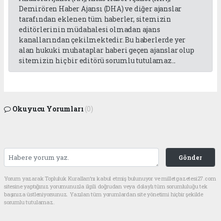
Demirören Haber Ajansı (DHA) ve diğer ajanslar
tarafından eklenen tüm haberler, sitemizin
editörlerinin müdahalesi olmadan ajans
kanallarından çekilmektedir. Bu haberlerde yer
alan hukuki muhataplar haberi geçen ajanslar olup
sitemizin hiç bir editörü sorumlu tutulamaz...
Okuyucu Yorumları
(0)
Gönder
Yorum yazarak Topluluk Kuralları’nı kabul etmiş bulunuyor ve milletgazetesi27.com
sitesine yaptığınız yorumunuzla ilgili doğrudan veya dolaylı tüm sorumluluğu tek
başınıza üstleniyorsunuz. Yazılan tüm yorumlardan site yönetimi hiçbir şekilde
sorumlu tutulamaz.