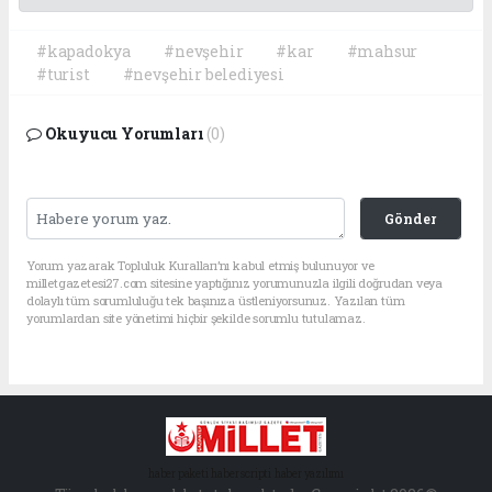
#kapadokya
#nevşehir
#kar
#mahsur
#turist
#nevşehir belediyesi
Okuyucu Yorumları
(0)
Gönder
Yorum yazarak Topluluk Kuralları’nı kabul etmiş bulunuyor ve
milletgazetesi27.com sitesine yaptığınız yorumunuzla ilgili doğrudan veya
dolaylı tüm sorumluluğu tek başınıza üstleniyorsunuz. Yazılan tüm
yorumlardan site yönetimi hiçbir şekilde sorumlu tutulamaz.
haber paketi
haber scripti
haber yazılımı