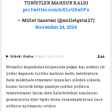
TURİSTLER MAHSUR KALDI
pic.twitter.com/nXLcUAeOFo
— Millet Gazetesi (@milletgztsi27)
November 24, 2024
Erkek
|
Kadın
(Haberi Sesli Oku)
Nevşehir kapadokya bölgesinde yağan kar nedeni ile
yollar kapandı turitler mahsur kaldı, belediyenin
hala müdehale etmemesi insanları çileden çıkardı,
burası turistik bölge şimdiye çoktan yolların
temizlenmesi lazım iken hala belediye araçlarını
göremiyoruz diye tepki veren vatandaşla biran önce
yolların açılmasını istiyor.