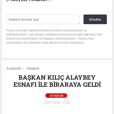
Gönder
Yorum yazarak Topluluk Kuralları’nı kabul etmiş bulunuyor ve
milletgazetesi27.com sitesine yaptığınız yorumunuzla ilgili doğrudan veya
dolaylı tüm sorumluluğu tek başınıza üstleniyorsunuz. Yazılan tüm
yorumlardan site yönetimi hiçbir şekilde sorumlu tutulamaz.
Anasayfa
Gündem
BAŞKAN KILIÇ ALAYBEY
ESNAFI İLE BİRARAYA GELDİ
GÜNDEM
16.07.2026 - 11:02