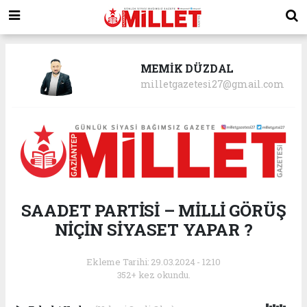
MEMİK DÜZDAL
milletgazetesi27@gmail.com
SAADET PARTİSİ – MİLLİ GÖRÜŞ
NİÇİN SİYASET YAPAR ?
Ekleme Tarihi: 29.03.2024 - 12:10
352+ kez okundu.