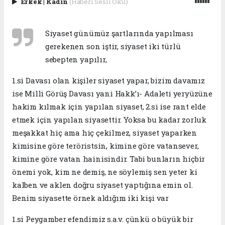
Erkek
|
Kadın
(Haberi Sesli Oku)
Siyaset günümüz şartlarında yapılması
gerekenen son iştir, siyaset iki türlü
sebepten yapılır,
1.si Davası olan kişiler siyaset yapar, bizim davamız
ise Milli Görüş Davası yani Hakk’ı- Adaleti yeryüzüne
hakim kılmak için yapılan siyaset, 2.si ise rant elde
etmek için yapılan siyasettir. Yoksa bu kadar zorluk
meşakkat hiç ama hiç çekilmez, siyaset yaparken
kimisine göre teröristsin, kimine göre vatansever,
kimine göre vatan hainisindir. Tabi bunların hiçbir
önemi yok, kim ne demiş, ne söylemiş sen yeter ki
kalben ve aklen doğru siyaset yaptığına emin ol.
Benim siyasette örnek aldığım iki kişi var
1.si Peygamber efendimiz s.a.v. çünkü o büyük bir