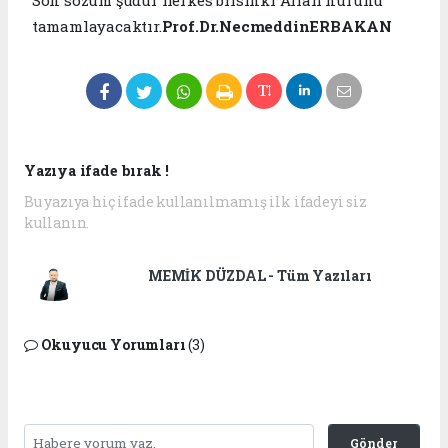
tamamlayacaktır.
Prof.Dr.NecmeddinERBAKAN
Yazıya ifade bırak !
Bu yazıya hiç ifade kullanılmamış ilk ifadeyi siz
kullanın.
MEMİK DÜZDAL - Tüm Yazıları
Okuyucu Yorumları
(3)
Gönder