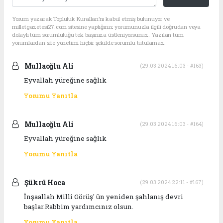
Yorum yazarak Topluluk Kuralları’nı kabul etmiş bulunuyor ve
milletgazetesi27.com sitesine yaptığınız yorumunuzla ilgili doğrudan veya
dolaylı tüm sorumluluğu tek başınıza üstleniyorsunuz. Yazılan tüm
yorumlardan site yönetimi hiçbir şekilde sorumlu tutulamaz.
Mullaoğlu Ali
(29.03.2024 16:03 - #163)
Eyvallah yüreğine sağlık
Yorumu Yanıtla
Mullaoğlu Ali
(29.03.2024 16:03 - #164)
Eyvallah yüreğine sağlık
Yorumu Yanıtla
Şükrü Hoca
(29.03.2024 22:11 - #167)
İnşaallah Milli Görüş' ün yeniden şahlanış devri
başlar.Rabbim yardımcınız olsun.
Yorumu Yanıtla