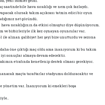
ı, yeni isimler geldi..
ç saatinde bile hava sıcaklığı ve nem çok fazlaydı..
yapacak olursak takım açıkcası tatmin edici bir oyun
dığımız net göründü..
 hava sıcaklığının da etkisi olmuştur diye düşünüyorum..
ım ve birbirleriyle ilk kez oynayan oyuncular var..
ol ile alınan galibiyet her şeyi bize unutturdu ve sezona
z daha öne çıktığı maç oldu ama inanıyorum ki bu takım
 iyi sonuçlar almaya devam edecektir..
akımın etrafında kenetlenip destek olması gerekiyor..
anacak maçta taraftarlar stadyumu dolduracaktır ve
ve yönetim var.. İnanıyorum ki emekleri boşa
iyle…