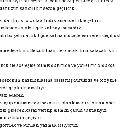
irdik. Öyle bir sezon ki belki de Süper Lige çıktığımız
dar uzun sancılı bir sezon geçirdik.
rdan birisi biz olabilirdik ama özellikle şehrin
mücadelesiyle ligde kalmayı başardık.
ibi bu şehir artık ligde kalma mücadelesi veren değil üst
.
am edecek mi, Selçuk İnan ne olacak, kim kalacak, kim
uncu ile sözleşme bitmiş durumda ve yönetimi oldukça
i sezonun hazırlıklarına başlamış durumda ve biz yine
lerde geç kalmamalıyız.
vam edecek.
konuşup önümüzdeki sezonun planlamasını bir an önce
kim gidecek karar verilip elimizi çabuk tutmalıyız.
n üsküdar'ı geçiyor.
 görmek ve bunları yazmak istiyoruz.