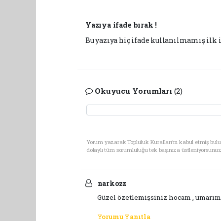
Yazıya ifade bırak !
Bu yazıya hiç ifade kullanılmamış ilk i
Okuyucu Yorumları
(2)
Yorum yazarak Topluluk Kuralları’nı kabul etmiş bulu
dolaylı tüm sorumluluğu tek başınıza üstleniyorsunuz
narkozz
Güzel özetlemişsiniz hocam , umarım d
Yorumu Yanıtla