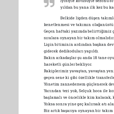
İyisiyle kötüsüyle sezonu bit
yıldan bu yana ilk kez bu ka
Belkide ligden düşen takımla
kenetlenmesi ve takımın olağanüstü 
Geçen haftaki yazımda belirttiğimiz g
sıralara oynayan bir takım olmalıdır
Ligin bitiminin ardından başkan dev
gidecek dedikoduları yapıldı.
Bakın arkadaşlar şu anda 18 tane oy
hareketli günler bekliyor.
Rakiplerimiz yavaştan, yavaştan yen
geçen sene ki gibi özellikle transfer
Yönetim zannedersem güçlenerek de
Yarından tezi yok, Selçuk hoca ile 
başlamalı ve öncelikle kim kalacak, 
Yoksa sonra yine geç kalırsak atı ala
Biz artık başarıya oynayan bir takım