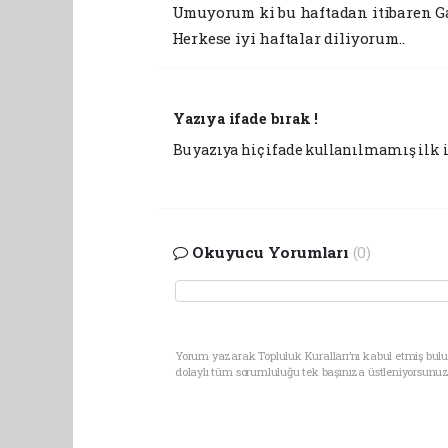
Umuyorum ki bu haftadan itibaren Gaz
Herkese iyi haftalar diliyorum..
Yazıya ifade bırak !
Bu yazıya hiç ifade kullanılmamış ilk i
Okuyucu Yorumları
(0)
Yorum yazarak Topluluk Kuralları’nı kabul etmiş bulu
dolaylı tüm sorumluluğu tek başınıza üstleniyorsunuz