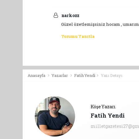
narkozz
Güzel özetlemişsiniz hocam , umarım d
Yorumu Yanıtla
Anasayfa
Yazarlar
Fatih Yendi
Yazı Detayı
Köşe Yazarı
Fatih Yendi
milletgazetesi27@gm