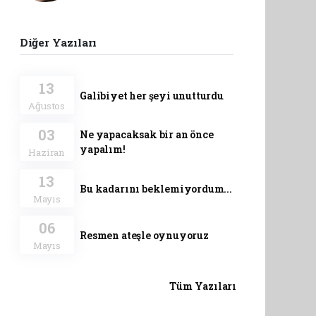
Diğer Yazıları
13
Galibiyet her şeyi unutturdu
Ağustos
03
Ne yapacaksak bir an önce
yapalım!
Haziran
13
Bu kadarını beklemiyordum...
Mayıs
06
Resmen ateşle oynuyoruz
Mayıs
Tüm Yazıları