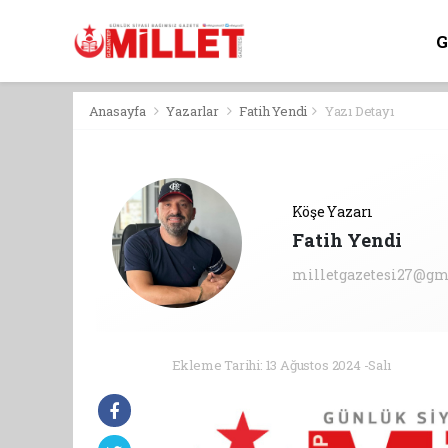
Anasayfa
Yazarlar
Fatih Yendi
Yazı Detayı
Köşe Yazarı
Fatih Yendi
milletgazetesi27@gm
Ekleme Tarihi: 13 Ağustos 2024 -Salı