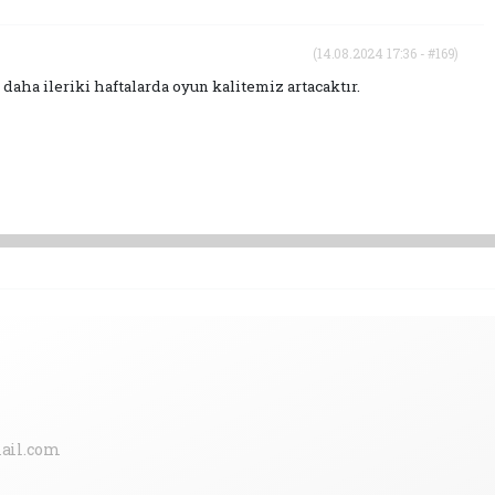
(14.08.2024 17:36 - #169)
aha ileriki haftalarda oyun kalitemiz artacaktır.
ail.com