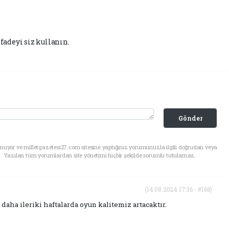
fadeyi siz kullanın.
Gönder
nuyor ve milletgazetesi27.com sitesine yaptığınız yorumunuzla ilgili doğrudan veya
. Yazılan tüm yorumlardan site yönetimi hiçbir şekilde sorumlu tutulamaz.
(14.08.2024 17:36 - #168)
aha ileriki haftalarda oyun kalitemiz artacaktır.