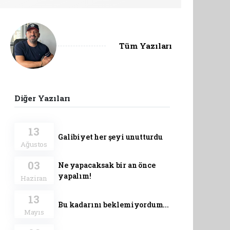
Tüm Yazıları
Diğer Yazıları
13
Galibiyet her şeyi unutturdu
Ağustos
03
Ne yapacaksak bir an önce
yapalım!
Haziran
13
Bu kadarını beklemiyordum...
Mayıs