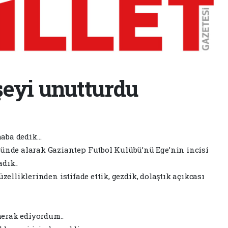
şeyi unutturdu
haba dedik…
nünde alarak Gaziantep Futbol Kulübü’nü Ege’nin incisi
dık..
elliklerinden istifade ettik, gezdik, dolaştık açıkcası
merak ediyordum..