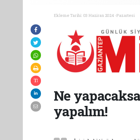
Ekleme Tarihi: 03 Haziran 2024 -Pazartesi
Ne yapacaksak
yapalım!