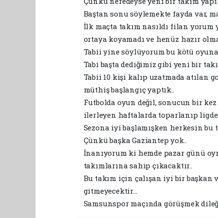
Çünkü neredeyse yeni bir takım yapıld
Baştan sonu söylemekte fayda var, ma
İlk maçta takım nasıldı filan yorum 
ortaya koyamadı ve henüz hazır olma
Tabii yine söylüyorum bu kötü oyuna
Tabi başta dediğimiz gibi yeni bir tak
Tabii 10 kişi kalıp uzatmada atılan g
müthiş başlangıç yaptık..
Futbolda oyun değil, sonucun bir ke
ilerleyen haftalarda toparlanıp ligde
Sezona iyi başlamışken herkesin bu t
Çünkü başka Gaziantep yok..
İnanıyorum ki hemde pazar günü oyn
takımlarına sahip çıkacaktır..
Bu takım için çalışan iyi bir başkan 
gitmeyecektir…
Samsunspor maçında görüşmek dileğ